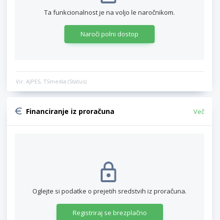
Ta funkcionalnost je na voljo le naročnikom.
Naroči polni dostop
Vir: AJPES, TSmedia (Status)
Financiranje iz proračuna
Več
Oglejte si podatke o prejetih sredstvih iz proračuna.
Registriraj se brezplačno