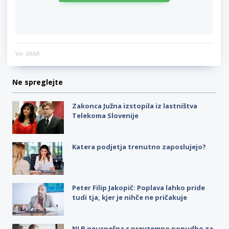
Vir: ERAR
Ne spreglejte
Zakonca Južna izstopila iz lastništva
Telekoma Slovenije
Katera podjetja trenutno zaposlujejo?
Peter Filip Jakopič: Poplava lahko pride
tudi tja, kjer je nihče ne pričakuje
NLB neuspešna s prevzemno ponudbo za