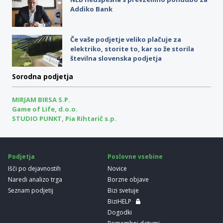
Addiko Bank
Če vaše podjetje veliko plačuje za
elektriko, storite to, kar so že storila
številna slovenska podjetja
Sorodna podjetja
MIRJAM BIRSA S.P.
Game of Life, d.o.o.
STUDIO PUNKT, Pia Rihtarič s.p.
Podjetja
Poslovne vsebine
Išči po dejavnostih
Novice
Naredi analizo trga
Borzne objave
Seznam podjetij
Bizi svetuje
BiziHELP
Dogodki