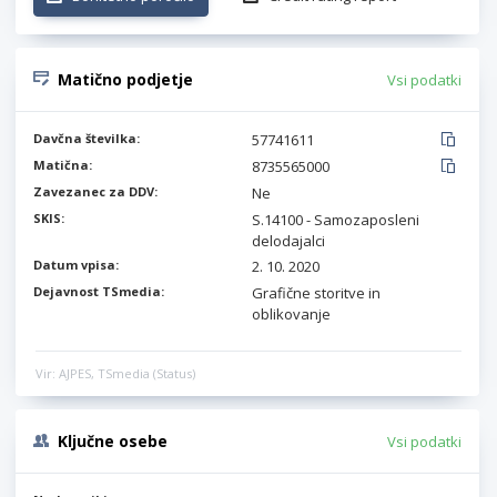
Matično podjetje
Vsi podatki
Davčna številka:
57741611
Matična:
8735565000
Zavezanec za DDV:
Ne
SKIS:
S.14100 - Samozaposleni
delodajalci
Datum vpisa:
2. 10. 2020
Dejavnost TSmedia:
Grafične storitve in
oblikovanje
Vir: AJPES, TSmedia (Status)
Ključne osebe
Vsi podatki