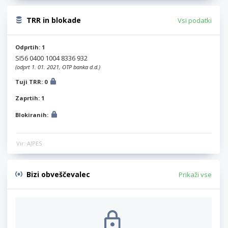
TRR in blokade
Vsi podatki
Odprtih: 1
SI56 0400 1004 8336 932
(odprt 1. 01. 2021, OTP banka d.d.)
Tuji TRR: 0
Zaprtih: 1
Blokiranih:
Vir: AJPES
Bizi obveščevalec
Prikaži vse