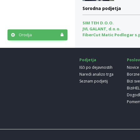
Sorodna podjetja
SIM TEH D.O.O.
JVL GALANT, d.o.o.
Orodja
FiberCut Matic Podlogar s.
Podjetja
Poslov
Išči po dejavnostih
Novice
Naredi analizo trga
Borzne
Seznam podjetij
Bizi sv
BiziHE
Dogod
Pomem