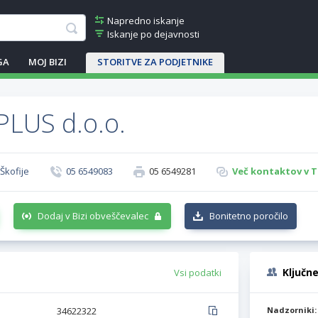
Napredno iskanje
Iskanje po dejavnosti
GA
MOJ BIZI
STORITVE ZA PODJETNIKE
LUS d.o.o.
 Škofije
05 6549083
05 6549281
Več kontaktov v T
Dodaj v Bizi obveščevalec
Bonitetno poročilo
Ključn
Vsi podatki
34622322
Nadzorniki: