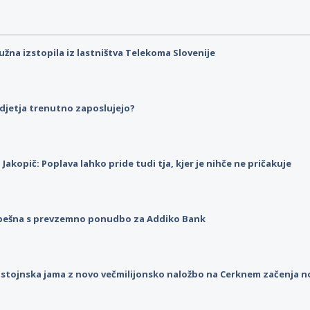
užna izstopila iz lastništva Telekoma Slovenije
djetja trenutno zaposlujejo?
p Jakopič: Poplava lahko pride tudi tja, kjer je nihče ne pričakuje
pešna s prevzemno ponudbo za Addiko Bank
stojnska jama z novo večmilijonsko naložbo na Cerknem začenja 