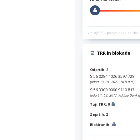
Vir: AJPES – podatkovna zbirka l
TRR in blokade
Odprtih: 2
SI56 0284 4026 3597 728
(odprt 13. 01. 2021, NLB d.d.)
SI56 3300 0000 9110 813
(odprt 1. 12. 2017, Addiko Bank d
Tuji TRR: 0
Zaprtih: 2
Blokiranih: