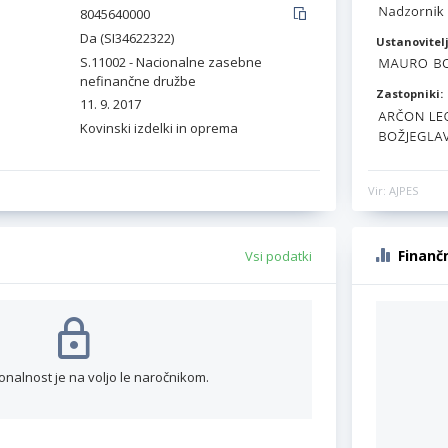
8045640000
Da (SI34622322)
Ustanovitelj
S.11002 - Nacionalne zasebne
nefinančne družbe
Zastopniki:
11. 9. 2017
Kovinski izdelki in oprema
Vir: AJPES
Finanč
Vsi podatki
onalnost je na voljo le naročnikom.