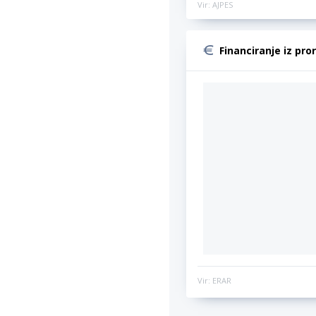
Vir: AJPES
Financiranje iz pro
Vir: ERAR