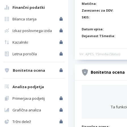
Matična:
Finančni podatki
Zavezanec za DDV:
SKIS:
Bilanca stanja
Datum vpisa:
Izkaz poslovnega izida
Dejavnost TSmedia:
Kazalniki
Letna poročila
Vir: AJPES, TSmedia (Status)
Bonitetna ocena
Bonitetna ocena
Analiza podjetja
Primerjava podjetij
Ta funkci
Grafična analiza
Tržni delež
Finančna ocena: