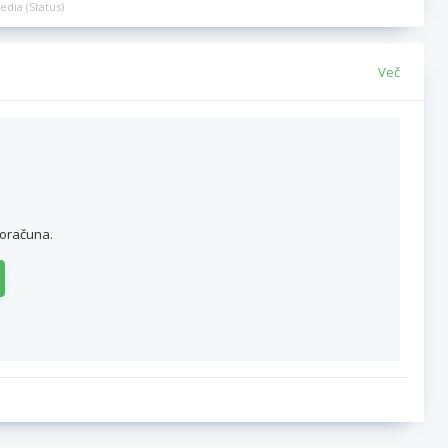
edia (Status)
Več
roračuna.