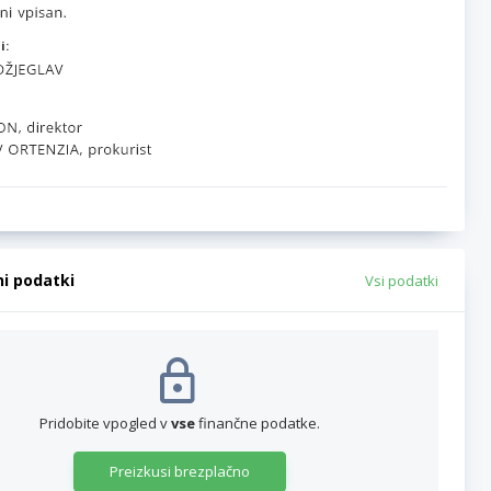
i:
ni podatki
Vsi podatki
Pridobite vpogled v
vse
finančne podatke.
Preizkusi brezplačno