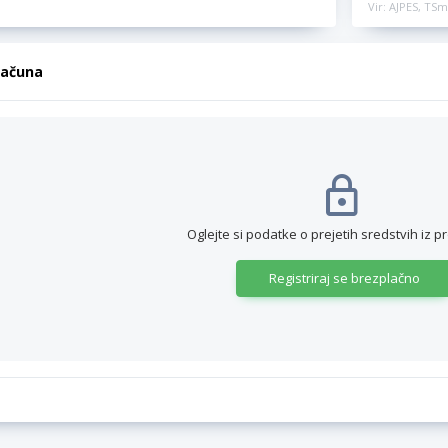
Vir: AJPES, TSm
računa
Oglejte si podatke o prejetih sredstvih iz p
Registriraj se brezplačno