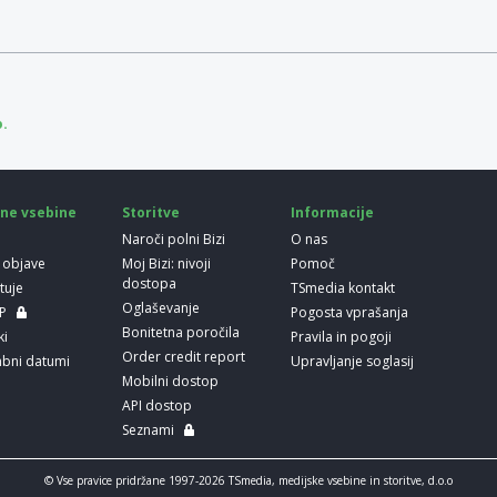
p.
ne vsebine
Storitve
Informacije
Naroči polni Bizi
O nas
 objave
Moj Bizi: nivoji
Pomoč
dostopa
etuje
TSmedia kontakt
Oglaševanje
LP
Pogosta vprašanja
Bonitetna poročila
ki
Pravila in pogoji
Order credit report
bni datumi
Upravljanje soglasij
Mobilni dostop
API dostop
Seznami
© Vse pravice pridržane 1997-2026 TSmedia, medijske vsebine in storitve, d.o.o