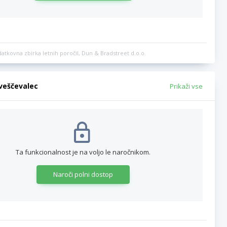
datkovna zbirka letnih poročil, Dun & Bradstreet d.o.o.
bveščevalec
Prikaži vse
Ta funkcionalnost je na voljo le naročnikom.
Naroči polni dostop