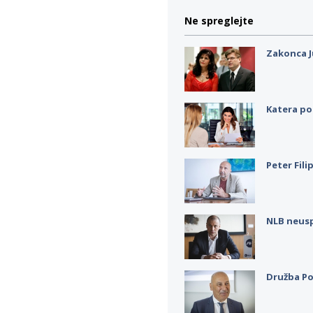
Ne spreglejte
Zakonca J
Katera po
Peter Fili
NLB neus
Družba Po