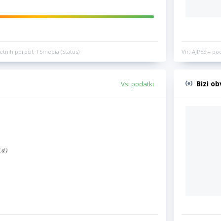
etnih poročil, TSmedia (Status)
Vir: AJPES – po
Bizi o
Vsi podatki
.d.)