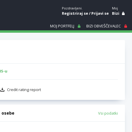
Pozdravljeni.
Moj
Registriraj se
/
Prijavi se
Bizi
MOJ PORTFELJ
BIZI OBVEŠČEVALEC
IS-u
Credit rating report
e osebe
Vsi podatki