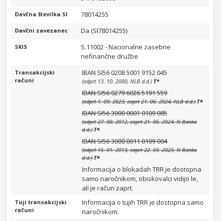
78014255
Davčna številka SI
Da (SI78014255)
Davčni zavezanec
S.11002 - Nacionalne zasebne
SKIS
nefinančne družbe
IBAN SI56 0208 5001 9152 045
Transakcijski
računi
(odprt 13. 10. 2000, NLB d.d.)
T
*
IBAN SI56 0279 6026 5191 559
(odprt 1. 09. 2023, zaprt 21. 06. 2024, NLB d.d.)
T
*
IBAN SI56 3000 0001 0109 085
(odprt 27. 08. 2012, zaprt 21. 06. 2024, N Banka
d.d.)
T
*
IBAN SI56 3000 0011 0109 004
(odprt 15. 01. 2013, zaprt 22. 03. 2023, N Banka
d.d.)
T
*
Informacija o blokadah TRR je dostopna
samo naročnikom, obiskovalci vidijo le,
ali je račun zaprt.
Informacija o tujih TRR je dostopna samo
Tuji transakcijski
računi
naročnikom.