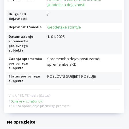
geodetska dejavnost
/
Druge SKD
dejavnosti
Geodetske storitve
Dejavnost TSmedia
1. 01. 2025
Datum zadnje
spremembe
poslovnega
subjekta
Sprememba dejavnosti zaradi
Zadnja sprememba
poslovnega
spremembe SKD
subjekta
POSLOVNI SUBJEKT POSLUJE
Status poslovnega
subjekta
Vir: AJPES, TSmedia (Status)
*
Oznake vrst računov
:
T
: TR za opravljanje plačilnega prometa
Ne spreglejte