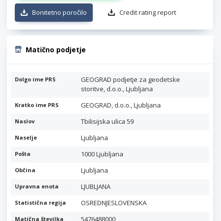
Bonitetno poročilo
Credit rating report
Matično podjetje
GEOGRAD podjetje za geodetske
Dolgo ime PRS
storitve, d.o.o., Ljubljana
GEOGRAD, d.o.o., Ljubljana
Kratko ime PRS
Tbilisijska ulica 59
Naslov
Ljubljana
Naselje
1000 Ljubljana
Pošta
Ljubljana
Občina
LJUBLJANA
Upravna enota
OSREDNJESLOVENSKA
Statistična regija
5476488000
Matična številka