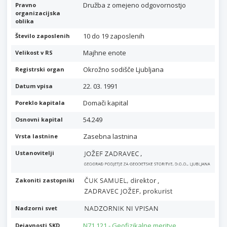
Družba z omejeno odgovornostjo
Pravno
organizacijska
oblika
10 do 19 zaposlenih
Število zaposlenih
Majhne enote
Velikost v RS
Okrožno sodišče Ljubljana
Registrski organ
22. 03. 1991
Datum vpisa
Domači kapital
Poreklo kapitala
54.249
Osnovni kapital
Zasebna lastnina
Vrsta lastnine
,
Ustanovitelji
,
Zakoniti zastopniki
Nadzorni svet
N71.121 - Geofizikalne meritve,
Dejavnosti SKD