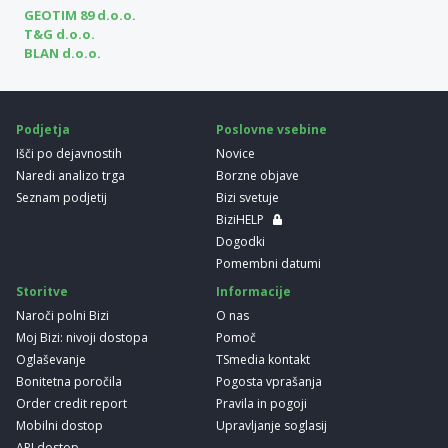
GEOTIM 89 d.o.o.
T&G d.o.o.
BLAN d.o.o.
Podjetja
Poslovne vsebine
Išči po dejavnostih
Novice
Naredi analizo trga
Borzne objave
Seznam podjetij
Bizi svetuje
BiziHELP
Dogodki
Pomembni datumi
Storitve
Informacije
Naroči polni Bizi
O nas
Moj Bizi: nivoji dostopa
Pomoč
Oglaševanje
TSmedia kontakt
Bonitetna poročila
Pogosta vprašanja
Order credit report
Pravila in pogoji
Mobilni dostop
Upravljanje soglasij
API dostop