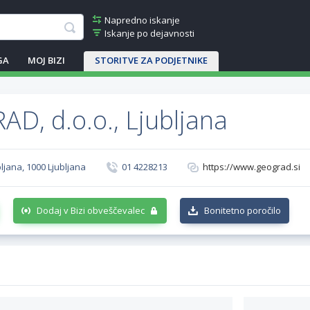
Napredno iskanje
Iskanje po dejavnosti
GA
MOJ BIZI
STORITVE ZA PODJETNIKE
D, d.o.o., Ljubljana
ubljana, 1000 Ljubljana
01 4228213
https://www.geograd.si
Dodaj v Bizi obveščevalec
Bonitetno poročilo