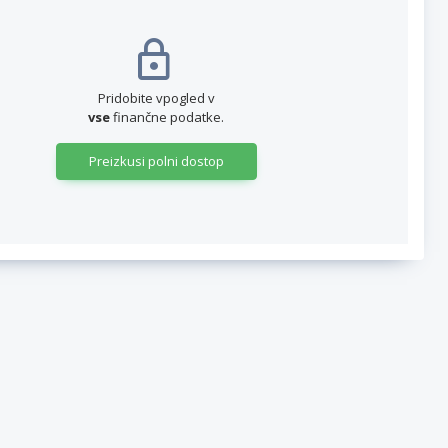
Pridobite vpogled v
vse
finančne podatke.
Preizkusi polni dostop