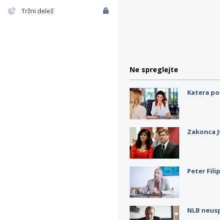
Tržni delež
Ne spreglejte
Katera po
Zakonca J
Peter Fili
NLB neus