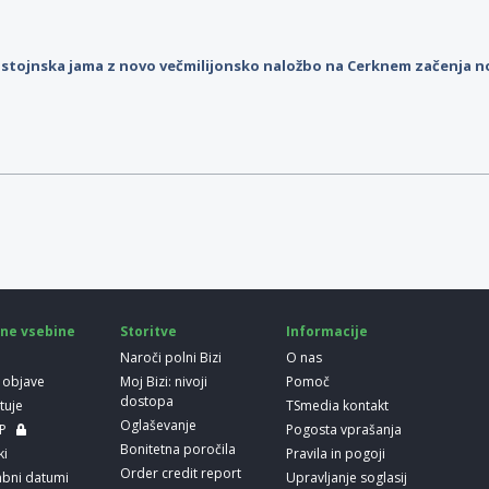
stojnska jama z novo večmilijonsko naložbo na Cerknem začenja 
ne vsebine
Storitve
Informacije
Naroči polni Bizi
O nas
 objave
Moj Bizi: nivoji
Pomoč
dostopa
etuje
TSmedia kontakt
Oglaševanje
LP
Pogosta vprašanja
Bonitetna poročila
ki
Pravila in pogoji
Order credit report
bni datumi
Upravljanje soglasij