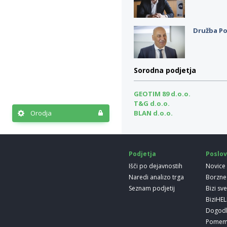
Družba Po
Sorodna podjetja
GEOTIM 89 d.o.o.
T&G d.o.o.
Orodja
BLAN d.o.o.
Podjetja
Poslov
Išči po dejavnostih
Novice
Naredi analizo trga
Borzne
Seznam podjetij
Bizi sv
BiziHE
Dogod
Pomem