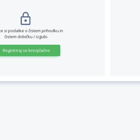
te si podatke o čistem prihodku in
čistem dobičku / izgubi.
Registriraj se brezplačno