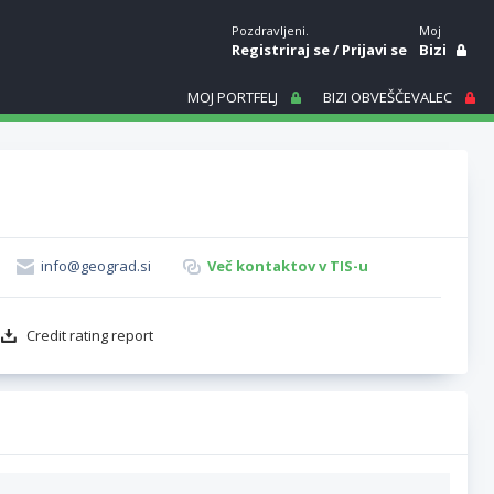
Pozdravljeni.
Moj
Registriraj se
/
Prijavi se
Bizi
MOJ PORTFELJ
BIZI OBVEŠČEVALEC
info@geograd.si
Več kontaktov v TIS-u
Credit rating report