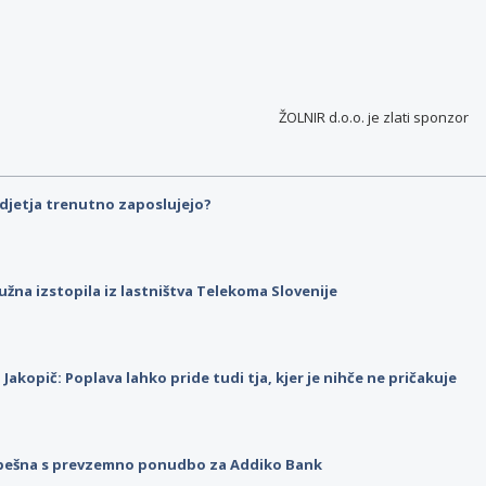
ŽOLNIR d.o.o. je
zlati sponzor
djetja trenutno zaposlujejo?
užna izstopila iz lastništva Telekoma Slovenije
p Jakopič: Poplava lahko pride tudi tja, kjer je nihče ne pričakuje
pešna s prevzemno ponudbo za Addiko Bank