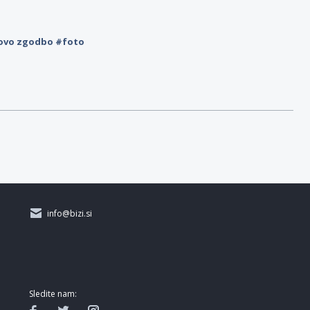
novo zgodbo #foto
info@bizi.si
Sledite nam: