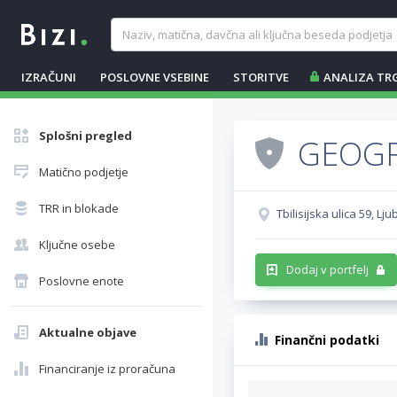
IZRAČUNI
POSLOVNE VSEBINE
STORITVE
ANALIZA TR
Splošni pregled
GEOGRA
Matično podjetje
TRR in blokade
Tbilisijska ulica 59, Lj
Ključne osebe
Dodaj v portfelj
Poslovne enote
Aktualne objave
Finančni podatki
Financiranje iz proračuna