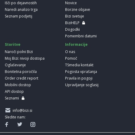
Išči po dejavnostih
Novice
Naredi analizo trga
Borzne objave
Seznam podjetij
Bizi svetuje
BiziHELP
Dogodki
Pomembni datumi
Storitve
Informacije
Naroči polni Bizi
O nas
Moj Bizi: nivoji dostopa
Pomoč
Oglaševanje
TSmedia kontakt
Bonitetna poročila
Pogosta vprašanja
Order credit report
Pravila in pogoji
Mobilni dostop
Upravljanje soglasij
API dostop
Seznami
info@bizi.si
Sledite nam: