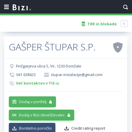
TRR in blokade
GAŠPER ŠTUPAR S.P.
Finžgarjeva ulica 5, Vir, 1230 Domžale
041 638423
stupar.instalacije@gmail.com
Več kontaktov v TIS-u
Dodaj v portfelj
Dodaj v Bizi obveščevalec
Bonitetno poročilo
Credit rating report