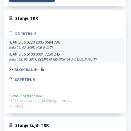
Stanje TRR
ODPRTIH:
2
IBAN SI56 0230 2005 0694 736
(odprt 1. 05. 2008, NLB d.d.)
T
*
IBAN SI56 6100 0001 7250 245
(odprt 22. 06. 2017, DELAVSKA HRANILNICA d.d. LJUBLJANA)
T
*
BLOKIRANIH:
ZAPRTIH:
0
*
Oznake vrst računov
:
*T: TR za opravljanje plačilnega prometa
Vir: AJPES
Stanje tujih TRR