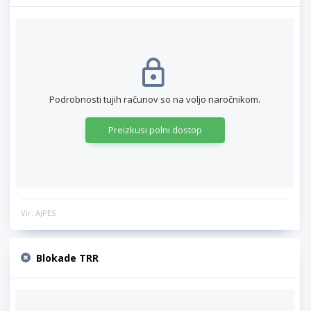
Podrobnosti tujih računov so na voljo naročnikom.
Preizkusi polni dostop
Vir: AJPES
Blokade TRR