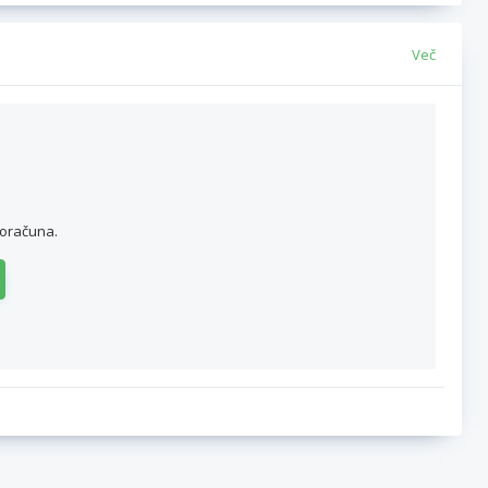
Več
roračuna.