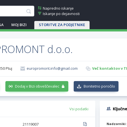
Napredno iskanje
Iskanje po dejavnosti
GA
MOJ BIZI
STORITVE ZA PODJETNIKE
ROMONT d.o.o.
250 Ptuj
europromont.info@gmail.com
Več kontaktov v T
Dodaj v Bizi obveščevalec
Bonitetno poročilo
Ključn
Vsi podatki
21119007
Nadzorniki: