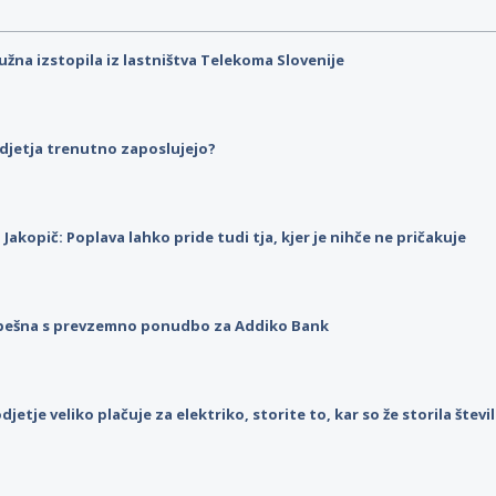
užna izstopila iz lastništva Telekoma Slovenije
djetja trenutno zaposlujejo?
p Jakopič: Poplava lahko pride tudi tja, kjer je nihče ne pričakuje
pešna s prevzemno ponudbo za Addiko Bank
djetje veliko plačuje za elektriko, storite to, kar so že storila štev