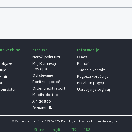
ne vsebine
Storitve
Informacije
Naroči polni Bizi
O nas
 objave
Moj Bizi: nivoji
Pomoč
dostopa
etuje
TSmedia kontakt
Oglaševanje
LP
Pogosta vprašanja
Bonitetna poročila
ki
Pravila in pogoji
Order credit report
bni datumi
Upravljanje soglasij
Mobilni dostop
API dostop
Seznami
© Vse pravice pridržane 1997-2026 TSmedia, medijske vsebine in storitve, d.o.o
Siol.net
najdi.si
iTIS
1188