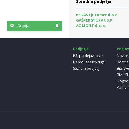
Sorodna podjetja
PEGAS Ljutomer d.o.o.
GAŠPER ŠTUPAR S.P.
Orodja
AC MONT d.o.o.
Podjetja
Poslov
Išči po dejavnostih
Novice
Naredi analizo trga
Borzne
Seznam podjetij
Bizi sv
BiziHE
Dogod
Pomem