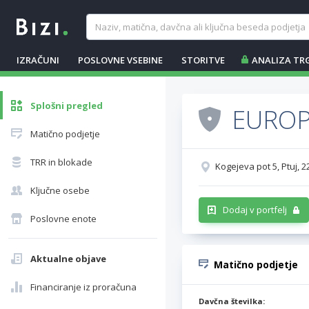
IZRAČUNI
POSLOVNE VSEBINE
STORITVE
ANALIZA TR
Splošni pregled
EUROP
Matično podjetje
TRR in blokade
Kogejeva pot 5, Ptuj, 2
Ključne osebe
Dodaj v portfelj
Poslovne enote
Aktualne objave
Matično podjetje
Financiranje iz proračuna
Davčna številka: