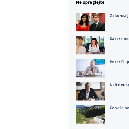
Ne spreglejte
Zakonca J
Katera po
Peter Fili
NLB neus
Če vaše po