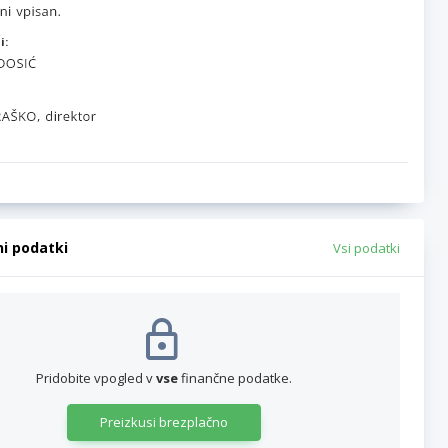
i:
ni podatki
Vsi podatki
Pridobite vpogled v
vse
finančne podatke.
Preizkusi brezplačno