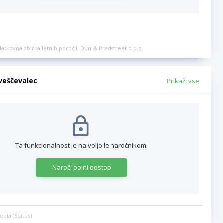
datkovna zbirka letnih poročil, Dun & Bradstreet d.o.o.
bveščevalec
Prikaži vse
Ta funkcionalnost je na voljo le naročnikom.
Naroči polni dostop
edia (Status)