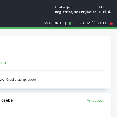
Pozdravljeni.
Moj
Registriraj se
/
Prijavi se
Bizi
MOJ PORTFELJ
BIZI OBVEŠČEVALEC
IS-u
Credit rating report
e osebe
Vsi podatki