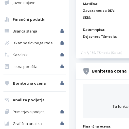
Javne objave
Matična:
Zavezanec za DDV:
SKIS:
Finančni podatki
Datum vpisa:
Bilanca stanja
Dejavnost TSmedia:
Izkaz poslovnega izida
Vir: AJPES, TSmedia (Status)
Kazalniki
Letna poročila
Bonitetna ocena
Bonitetna ocena
Analiza podjetja
Ta funkci
Primerjava podjetij
Grafična analiza
Finančna ocena: