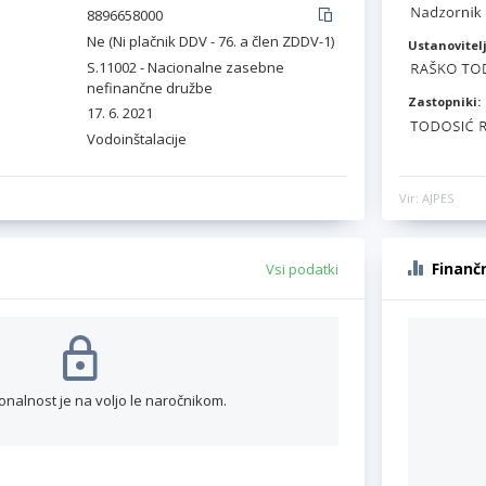
8896658000
Ne (Ni plačnik DDV - 76. a člen ZDDV-1)
Ustanovitelj
S.11002 - Nacionalne zasebne
nefinančne družbe
Zastopniki:
17. 6. 2021
Vodoinštalacije
Vir: AJPES
Finanč
Vsi podatki
onalnost je na voljo le naročnikom.