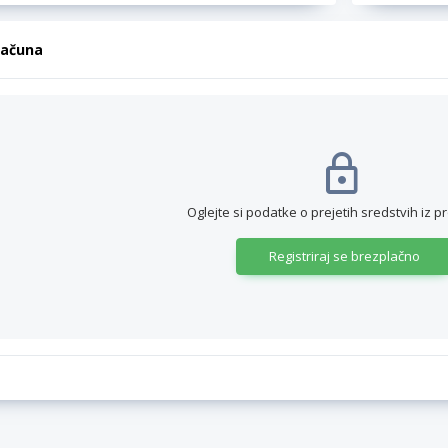
računa
Oglejte si podatke o prejetih sredstvih iz p
Registriraj se brezplačno