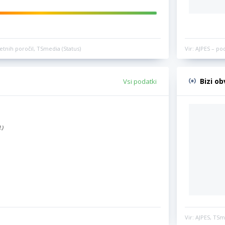
etnih poročil, TSmedia (Status)
Vir: AJPES – po
Bizi o
Vsi podatki
.)
Vir: AJPES, TSm