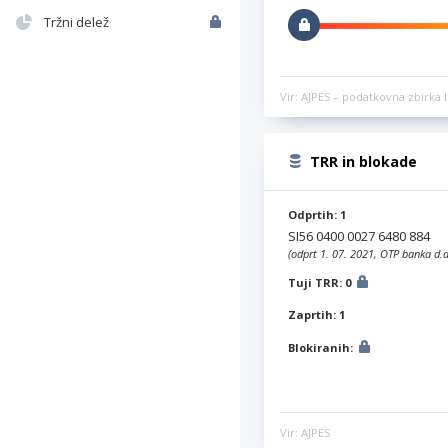
Tržni delež
Vir: AJPES – podatkovna zbirka l
TRR in blokade
Odprtih: 1
SI56 0400 0027 6480 884
(odprt 1. 07. 2021, OTP banka d.d
Tuji TRR: 0
Zaprtih: 1
Blokiranih:
Vir: AJPES