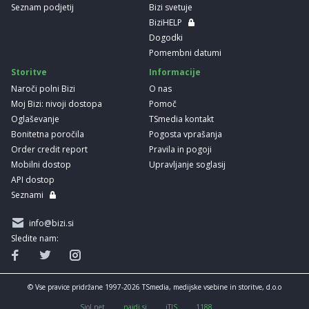
Seznam podjetij
Bizi svetuje
BiziHELP
Dogodki
Pomembni datumi
Storitve
Informacije
Naroči polni Bizi
O nas
Moj Bizi: nivoji dostopa
Pomoč
Oglaševanje
TSmedia kontakt
Bonitetna poročila
Pogosta vprašanja
Order credit report
Pravila in pogoji
Mobilni dostop
Upravljanje soglasij
API dostop
Seznami
info@bizi.si
Sledite nam:
© Vse pravice pridržane 1997-2026 TSmedia, medijske vsebine in storitve, d.o.o
Siol.net
najdi.si
iTIS
1188