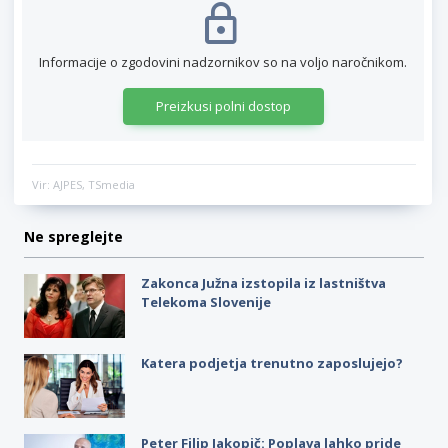
Informacije o zgodovini nadzornikov so na voljo naročnikom.
Preizkusi polni dostop
Vir: AJPES, TSmedia
Ne spreglejte
Zakonca Južna izstopila iz lastništva
Telekoma Slovenije
Katera podjetja trenutno zaposlujejo?
Peter Filip Jakopič: Poplava lahko pride