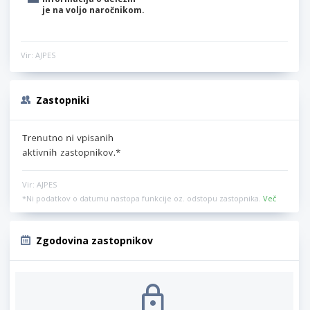
je na voljo naročnikom.
Vir: AJPES
Zastopniki
Vir: AJPES
*Ni podatkov o datumu nastopa funkcije oz. odstopu zastopnika.
Več
Zgodovina zastopnikov