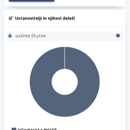
Ustanovitelji in njihovi deleži
Informacija o deležih