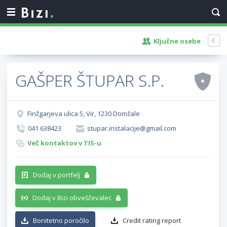
Ključne osebe
GAŠPER ŠTUPAR S.P.
Finžgarjeva ulica 5, Vir, 1230 Domžale
041 638423
stupar.instalacije@gmail.com
Več kontaktov v TIS-u
Dodaj v portfelj
Dodaj v Bizi obveščevalec
Bonitetno poročilo
Credit rating report