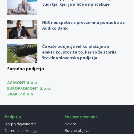
tudi tja, kjer je nihče ne pričakuje
NLB neuspešna s prevzemno ponudbo za
Addiko Bank
Če vaše podjetje veliko plačuje za
elektriko, storite to, kar so že storila
številna slovenska podjetja
Sorodna podjetja
AC MONT d.o.o.
EUROPROMONT d.o.o.
ZRAKER d.o.o.
Podjetja
Poslovne vsebine
Išči po dejavnostih
Novice
Naredi analizo trga
Borzne objave