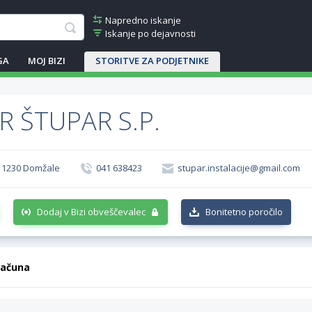
Napredno iskanje
Iskanje po dejavnosti
GA
MOJ BIZI
STORITVE ZA PODJETNIKE
R ŠTUPAR S.P.
r, 1230 Domžale
041 638423
stupar.instalacije@gmail.com
Dodaj v Bizi obveščevalec
Bonitetno poročilo
računa