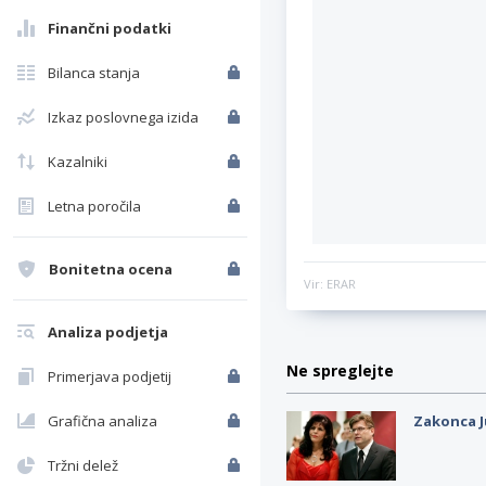
Finančni podatki
Bilanca stanja
Izkaz poslovnega izida
Kazalniki
Letna poročila
Bonitetna ocena
Vir: ERAR
Analiza podjetja
Ne spreglejte
Primerjava podjetij
Grafična analiza
Zakonca J
Tržni delež