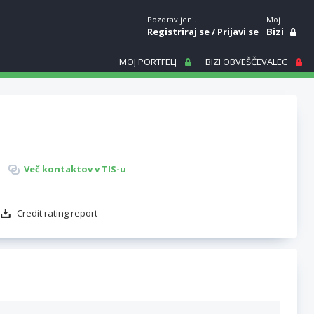
Pozdravljeni.
Moj
Registriraj se
/
Prijavi se
Bizi
MOJ PORTFELJ
BIZI OBVEŠČEVALEC
Več kontaktov v TIS-u
Credit rating report