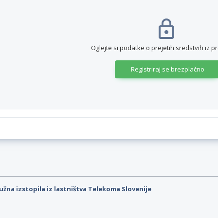
Oglejte si podatke o prejetih sredstvih iz p
Registriraj se brezplačno
užna izstopila iz lastništva Telekoma Slovenije