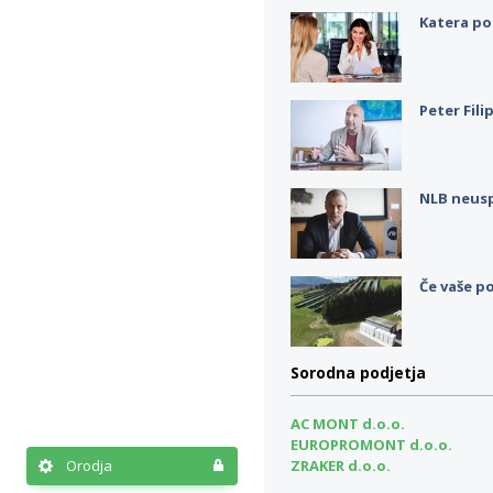
Katera po
Peter Fili
NLB neus
Če vaše po
Sorodna podjetja
AC MONT d.o.o.
EUROPROMONT d.o.o.
Orodja
ZRAKER d.o.o.