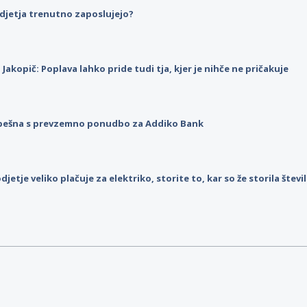
djetja trenutno zaposlujejo?
p Jakopič: Poplava lahko pride tudi tja, kjer je nihče ne pričakuje
pešna s prevzemno ponudbo za Addiko Bank
djetje veliko plačuje za elektriko, storite to, kar so že storila štev