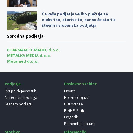
Če vaše podjetje veliko plačuje za
elektriko, storite to, kar so že storila
številna slovenska podjetja
Sorodna podjetja
PHARMAMED-MADO, d.o.o.
METALKA MEDIA d.o.o.
Metamed d.o.o.
Podjetja
Poslovne vsebine
Išči po dejavnostih
Novice
Naredi analizo trga
Borzne objave
Seznam podjetij
Bizi svetuje
BiziHELP
Dogodki
Pomembni datumi
Storitve
Informacije