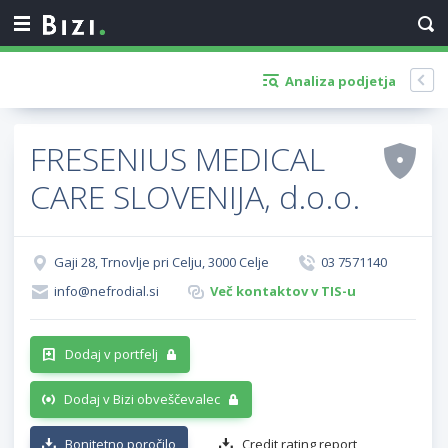
Analiza podjetja
FRESENIUS MEDICAL
CARE SLOVENIJA, d.o.o.
Gaji 28, Trnovlje pri Celju, 3000 Celje
03 7571140
info@nefrodial.si
Več kontaktov v TIS-u
Dodaj v portfelj
Dodaj v Bizi obveščevalec
Bonitetno poročilo
Credit rating report