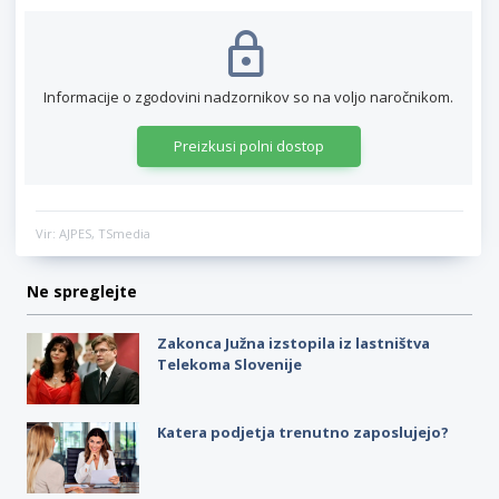
Informacije o zgodovini nadzornikov so na voljo naročnikom.
Preizkusi polni dostop
Vir: AJPES, TSmedia
Ne spreglejte
Zakonca Južna izstopila iz lastništva
Telekoma Slovenije
Katera podjetja trenutno zaposlujejo?