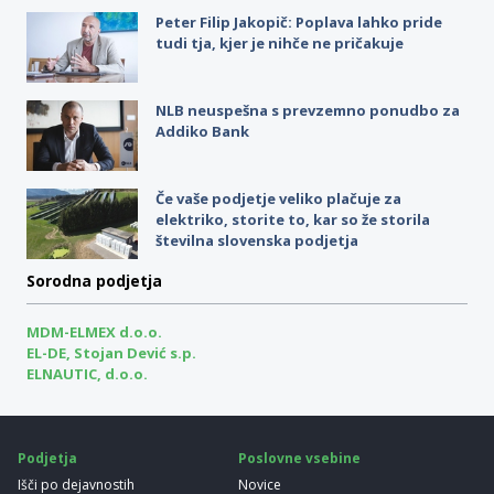
Peter Filip Jakopič: Poplava lahko pride
tudi tja, kjer je nihče ne pričakuje
NLB neuspešna s prevzemno ponudbo za
Addiko Bank
Če vaše podjetje veliko plačuje za
elektriko, storite to, kar so že storila
številna slovenska podjetja
Sorodna podjetja
MDM-ELMEX d.o.o.
EL-DE, Stojan Dević s.p.
ELNAUTIC, d.o.o.
Podjetja
Poslovne vsebine
Išči po dejavnostih
Novice