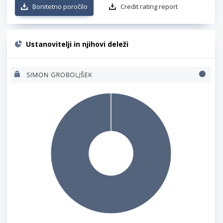
Bonitetno poročilo
Credit rating report
Ustanovitelji in njihovi deleži