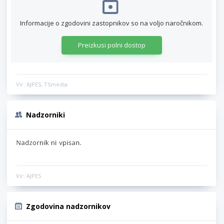
Informacije o zgodovini zastopnikov so na voljo naročnikom.
Preizkusi polni dostop
Vir: AJPES, TSmedia
Nadzorniki
Vir: AJPES
Zgodovina nadzornikov