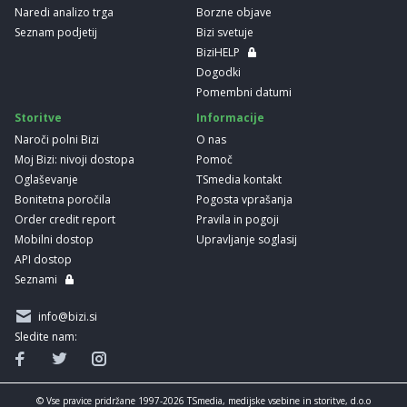
Naredi analizo trga
Borzne objave
Seznam podjetij
Bizi svetuje
BiziHELP
Dogodki
Pomembni datumi
Storitve
Informacije
Naroči polni Bizi
O nas
Moj Bizi: nivoji dostopa
Pomoč
Oglaševanje
TSmedia kontakt
Bonitetna poročila
Pogosta vprašanja
Order credit report
Pravila in pogoji
Mobilni dostop
Upravljanje soglasij
API dostop
Seznami
info@bizi.si
Sledite nam:
© Vse pravice pridržane 1997-2026 TSmedia, medijske vsebine in storitve, d.o.o