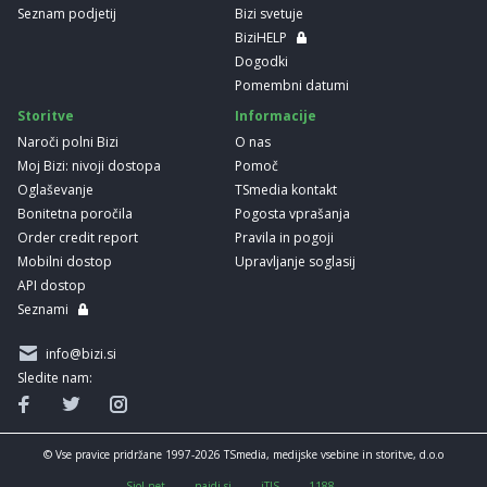
Seznam podjetij
Bizi svetuje
BiziHELP
Dogodki
Pomembni datumi
Storitve
Informacije
Naroči polni Bizi
O nas
Moj Bizi: nivoji dostopa
Pomoč
Oglaševanje
TSmedia kontakt
Bonitetna poročila
Pogosta vprašanja
Order credit report
Pravila in pogoji
Mobilni dostop
Upravljanje soglasij
API dostop
Seznami
info@bizi.si
Sledite nam:
© Vse pravice pridržane 1997-2026 TSmedia, medijske vsebine in storitve, d.o.o
Siol.net
najdi.si
iTIS
1188