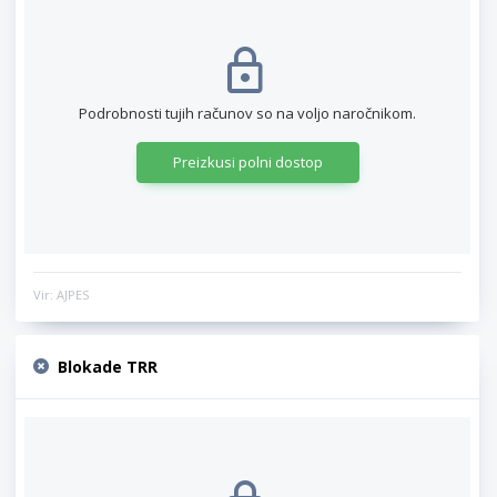
Podrobnosti tujih računov so na voljo naročnikom.
Preizkusi polni dostop
Vir: AJPES
Blokade TRR