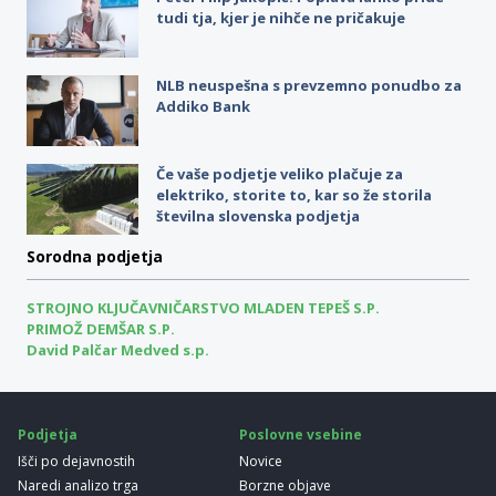
tudi tja, kjer je nihče ne pričakuje
NLB neuspešna s prevzemno ponudbo za
Addiko Bank
Če vaše podjetje veliko plačuje za
elektriko, storite to, kar so že storila
številna slovenska podjetja
Sorodna podjetja
STROJNO KLJUČAVNIČARSTVO MLADEN TEPEŠ S.P.
PRIMOŽ DEMŠAR S.P.
David Palčar Medved s.p.
Podjetja
Poslovne vsebine
Išči po dejavnostih
Novice
Naredi analizo trga
Borzne objave