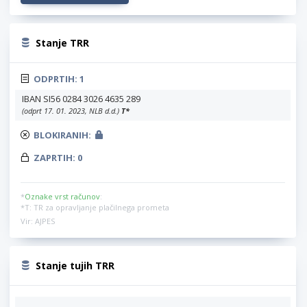
Stanje TRR
ODPRTIH:
1
IBAN SI56 0284 3026 4635 289
(odprt 17. 01. 2023, NLB d.d.)
T
*
BLOKIRANIH:
ZAPRTIH:
0
*
Oznake vrst računov
:
*T: TR za opravljanje plačilnega prometa
Vir: AJPES
Stanje tujih TRR