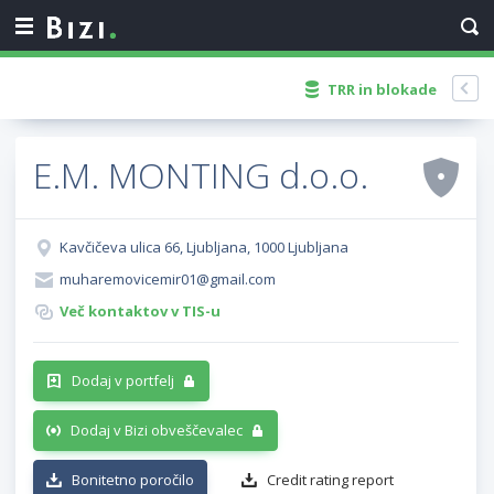
TRR in blokade
E.M. MONTING d.o.o.
Kavčičeva ulica 66, Ljubljana, 1000 Ljubljana
muharemovicemir01@gmail.com
Več kontaktov v TIS-u
Dodaj v portfelj
Dodaj v Bizi obveščevalec
Bonitetno poročilo
Credit rating report