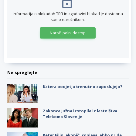
Informacija o blokadah TRR in zgodovini blokad je dostopna
samo naročnikom.
Naroči polni dostop
Ne spreglejte
Katera podjetja trenutno zaposlujejo?
Zakonca Južna izstopila iz lastništva
Telekoma Slovenije
Peter Filip Jakopič: Poplava lahko pride