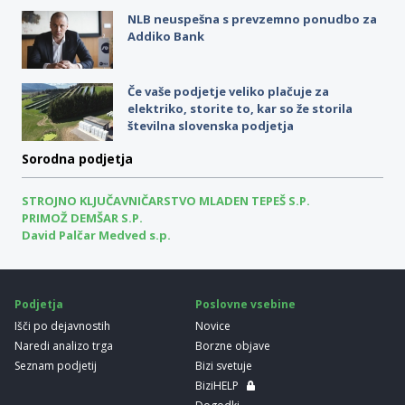
NLB neuspešna s prevzemno ponudbo za
Addiko Bank
Če vaše podjetje veliko plačuje za
elektriko, storite to, kar so že storila
številna slovenska podjetja
Sorodna podjetja
STROJNO KLJUČAVNIČARSTVO MLADEN TEPEŠ S.P.
PRIMOŽ DEMŠAR S.P.
David Palčar Medved s.p.
Podjetja
Poslovne vsebine
Išči po dejavnostih
Novice
Naredi analizo trga
Borzne objave
Seznam podjetij
Bizi svetuje
BiziHELP