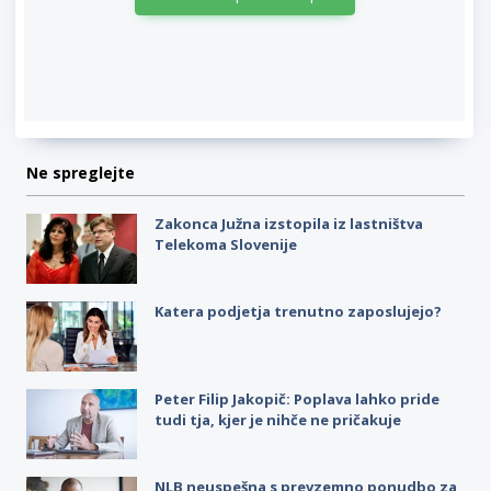
Ne spreglejte
Zakonca Južna izstopila iz lastništva
Telekoma Slovenije
Katera podjetja trenutno zaposlujejo?
Peter Filip Jakopič: Poplava lahko pride
tudi tja, kjer je nihče ne pričakuje
NLB neuspešna s prevzemno ponudbo za