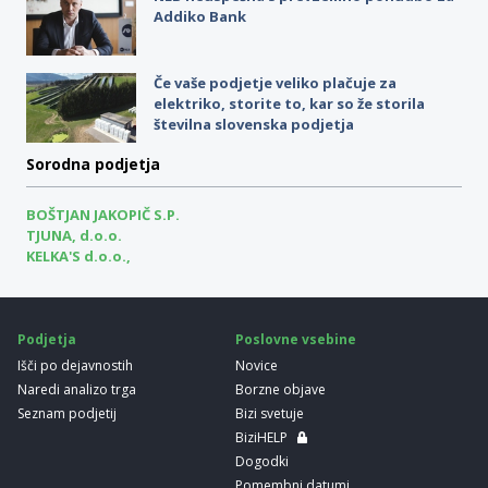
Addiko Bank
Če vaše podjetje veliko plačuje za
elektriko, storite to, kar so že storila
številna slovenska podjetja
Sorodna podjetja
BOŠTJAN JAKOPIČ S.P.
TJUNA, d.o.o.
KELKA'S d.o.o.,
Podjetja
Poslovne vsebine
Išči po dejavnostih
Novice
Naredi analizo trga
Borzne objave
Seznam podjetij
Bizi svetuje
BiziHELP
Dogodki
Pomembni datumi