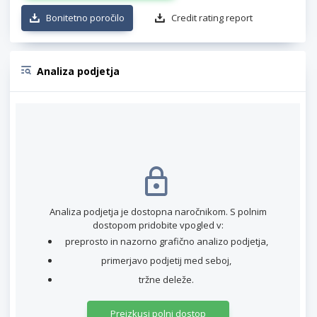
Bonitetno poročilo
Credit rating report
Analiza podjetja
Analiza podjetja je dostopna naročnikom. S polnim
dostopom pridobite vpogled v:
preprosto in nazorno grafično analizo podjetja,
primerjavo podjetij med seboj,
tržne deleže.
Preizkusi polni dostop