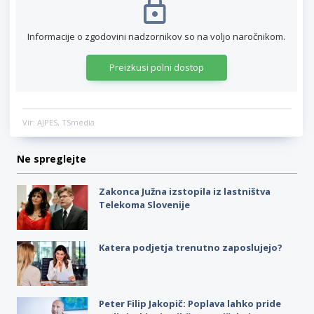
Informacije o zgodovini nadzornikov so na voljo naročnikom.
Preizkusi polni dostop
Vir: AJPES, TSmedia
Ne spreglejte
Zakonca Južna izstopila iz lastništva
Telekoma Slovenije
Katera podjetja trenutno zaposlujejo?
Peter Filip Jakopič: Poplava lahko pride