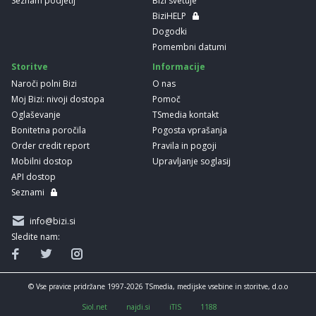
Seznam podjetij
Bizi svetuje
BiziHELP
Dogodki
Pomembni datumi
Storitve
Informacije
Naroči polni Bizi
O nas
Moj Bizi: nivoji dostopa
Pomoč
Oglaševanje
TSmedia kontakt
Bonitetna poročila
Pogosta vprašanja
Order credit report
Pravila in pogoji
Mobilni dostop
Upravljanje soglasij
API dostop
Seznami
info@bizi.si
Sledite nam:
© Vse pravice pridržane 1997-2026 TSmedia, medijske vsebine in storitve, d.o.o
Siol.net
najdi.si
iTIS
1188