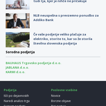
tudi tja, kjer je nihče ne pričakuje
NLB neuspešna s prevzemno ponudbo za
Addiko Bank
Če vaše podjetje veliko plačuje za
elektriko, storite to, kar so že storila
številna slovenska podjetja
Sorodna podjetja
BAUHAUS Trgovsko podjetje d.o.o.
JABLANA d.o.o.
KARMI d.o.o.
Podjetja
Poslovne vsebine
Išči po dejavnostih
Novice
Naredi analizo trga
Borzne objave