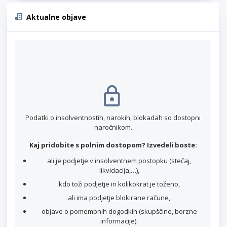
Aktualne objave
Podatki o insolventnostih, narokih, blokadah so dostopni
naročnikom.
Kaj pridobite s polnim dostopom? Izvedeli boste:
ali je podjetje v insolventnem postopku (stečaj,
likvidacija,…),
kdo toži podjetje in kolikokrat je toženo,
ali ima podjetje blokirane račune,
objave o pomembnih dogodkih (skupščine, borzne
informacije).