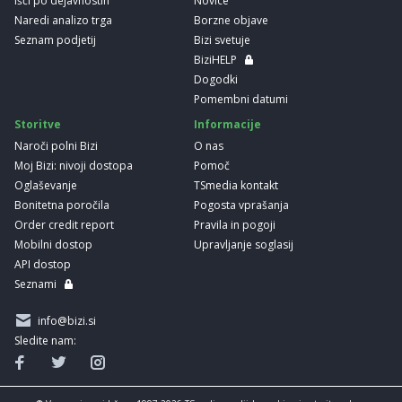
Išči po dejavnostih
Novice
Naredi analizo trga
Borzne objave
Seznam podjetij
Bizi svetuje
BiziHELP
Dogodki
Pomembni datumi
Storitve
Informacije
Naroči polni Bizi
O nas
Moj Bizi: nivoji dostopa
Pomoč
Oglaševanje
TSmedia kontakt
Bonitetna poročila
Pogosta vprašanja
Order credit report
Pravila in pogoji
Mobilni dostop
Upravljanje soglasij
API dostop
Seznami
info@bizi.si
Sledite nam: