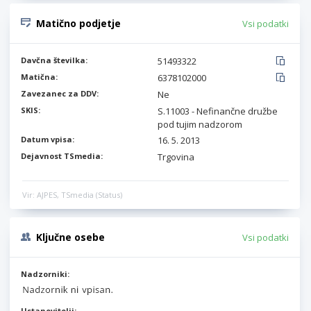
Matično podjetje
Vsi podatki
Davčna številka:
51493322
Matična:
6378102000
Zavezanec za DDV:
Ne
SKIS:
S.11003 - Nefinančne družbe
pod tujim nadzorom
Datum vpisa:
16. 5. 2013
Dejavnost TSmedia:
Trgovina
Vir: AJPES, TSmedia (Status)
Ključne osebe
Vsi podatki
Nadzorniki:
Ustanovitelji: