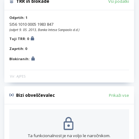
TRR in blokade
Vsi podatki
Odprtih: 1
SI56 1010 0005 1983 847
(odprt 9. 05. 2013, Banka Intesa Sanpaolo d.d.)
Tuji TRR: 0
Zaprtih: 0
Blokiranih:
Vir: AJPES
Bizi obveščevalec
Prikaži vse
Ta funkcionalnost je na voljo le naročnikom.