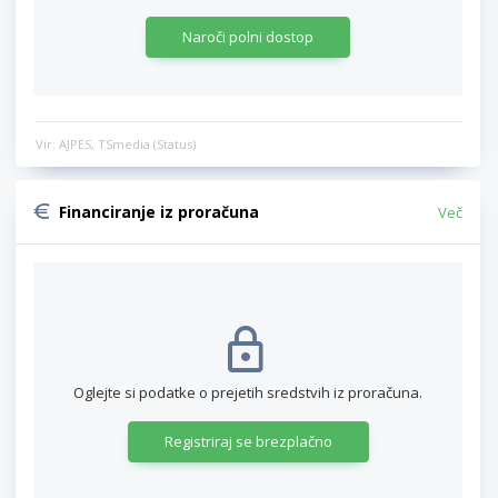
Naroči polni dostop
Vir: AJPES, TSmedia (Status)
Financiranje iz proračuna
Več
Oglejte si podatke o prejetih sredstvih iz proračuna.
Registriraj se brezplačno