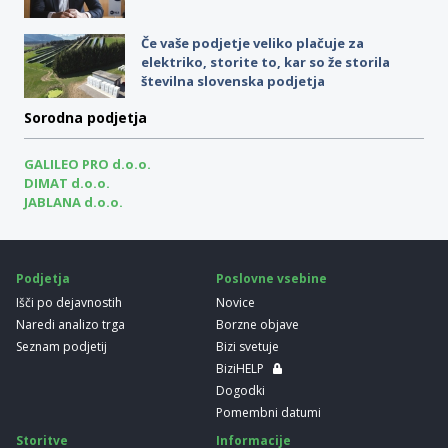
Če vaše podjetje veliko plačuje za
elektriko, storite to, kar so že storila
številna slovenska podjetja
Sorodna podjetja
GALILEO PRO d.o.o.
DIMAT d.o.o.
JABLANA d.o.o.
Podjetja
Poslovne vsebine
Išči po dejavnostih
Novice
Naredi analizo trga
Borzne objave
Seznam podjetij
Bizi svetuje
BiziHELP
Dogodki
Pomembni datumi
Storitve
Informacije