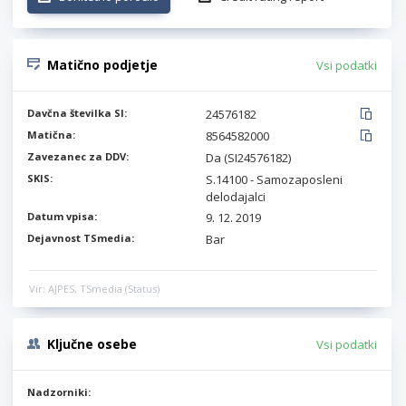
Matično podjetje
Vsi podatki
Davčna številka SI:
24576182
Matična:
8564582000
Zavezanec za DDV:
Da (SI24576182)
SKIS:
S.14100 - Samozaposleni
delodajalci
Datum vpisa:
9. 12. 2019
Dejavnost TSmedia:
Bar
Vir: AJPES, TSmedia (Status)
Ključne osebe
Vsi podatki
Nadzorniki: