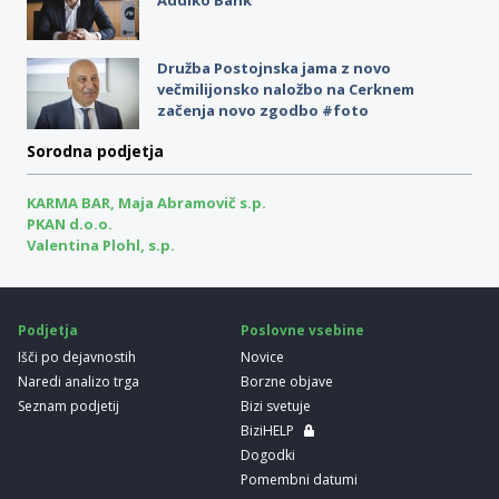
Družba Postojnska jama z novo
večmilijonsko naložbo na Cerknem
začenja novo zgodbo #foto
Sorodna podjetja
KARMA BAR, Maja Abramovič s.p.
PKAN d.o.o.
Valentina Plohl, s.p.
Podjetja
Poslovne vsebine
Išči po dejavnostih
Novice
Naredi analizo trga
Borzne objave
Seznam podjetij
Bizi svetuje
BiziHELP
Dogodki
Pomembni datumi