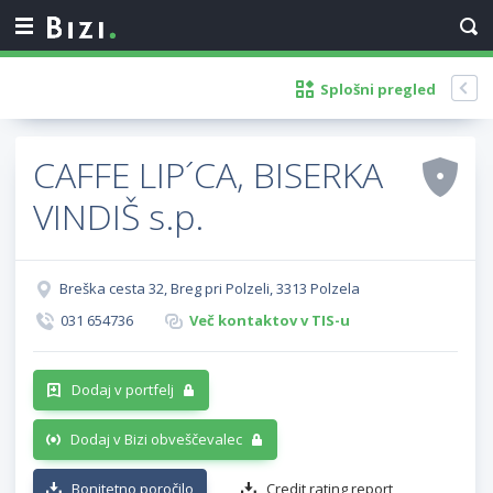
Splošni pregled
CAFFE LIP´CA, BISERKA
VINDIŠ s.p.
Breška cesta 32, Breg pri Polzeli, 3313 Polzela
031 654736
Več kontaktov v TIS-u
Dodaj v portfelj
Dodaj v Bizi obveščevalec
Bonitetno poročilo
Credit rating report