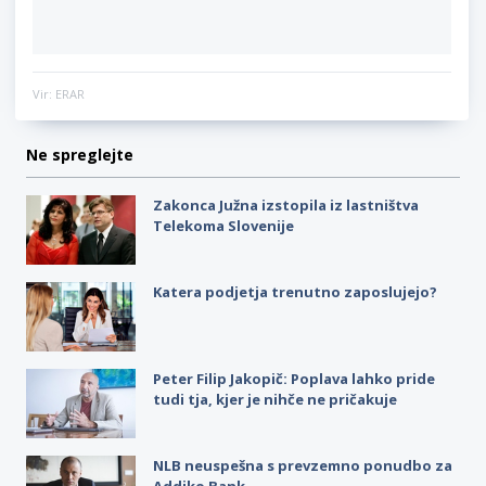
Vir: ERAR
Ne spreglejte
Zakonca Južna izstopila iz lastništva
Telekoma Slovenije
Katera podjetja trenutno zaposlujejo?
Peter Filip Jakopič: Poplava lahko pride
tudi tja, kjer je nihče ne pričakuje
NLB neuspešna s prevzemno ponudbo za
Addiko Bank