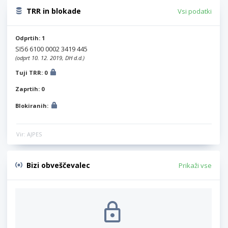
TRR in blokade
Vsi podatki
Odprtih: 1
SI56 6100 0002 3419 445
(odprt 10. 12. 2019, DH d.d.)
Tuji TRR: 0
Zaprtih: 0
Blokiranih:
Vir: AJPES
Bizi obveščevalec
Prikaži vse