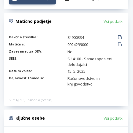
Matično podjetje
Vsi podatki
Davčna številka:
84900334
Matična:
9924299000
Zavezanec za DDV:
Ne
SKIS:
S.14100 - Samozaposleni
delodajalci
Datum vpisa:
15. 5. 2025
Dejavnost TSmedia:
Računovodstvo in
knjigovodstvo
Vir: AJPES, TSmedia (Status)
Ključne osebe
Vsi podatki