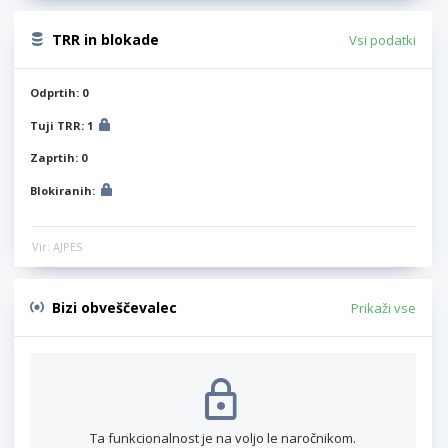
TRR in blokade
Vsi podatki
Odprtih: 0
Tuji TRR: 1
Zaprtih: 0
Blokiranih:
Vir: AJPES
Bizi obveščevalec
Prikaži vse
Ta funkcionalnost je na voljo le naročnikom.