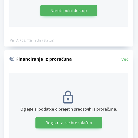
Naroči polni dostop
Vir: AJPES, TSmedia (Status)
Financiranje iz proračuna
Več
Oglejte si podatke o prejetih sredstvih iz proračuna.
Registriraj se brezplačno