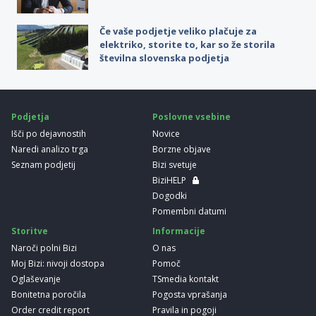
Če vaše podjetje veliko plačuje za
elektriko, storite to, kar so že storila
številna slovenska podjetja
Podjetja
Poslovne vsebine
Išči po dejavnostih
Novice
Naredi analizo trga
Borzne objave
Seznam podjetij
Bizi svetuje
BiziHELP
Dogodki
Pomembni datumi
Storitve
Informacije
Naroči polni Bizi
O nas
Moj Bizi: nivoji dostopa
Pomoč
Oglaševanje
TSmedia kontakt
Bonitetna poročila
Pogosta vprašanja
Order credit report
Pravila in pogoji