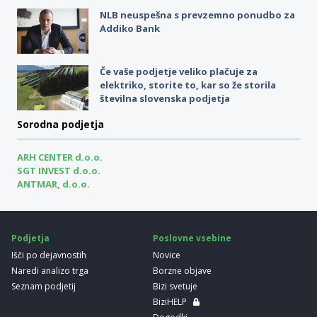
NLB neuspešna s prevzemno ponudbo za
Addiko Bank
Če vaše podjetje veliko plačuje za
elektriko, storite to, kar so že storila
številna slovenska podjetja
Sorodna podjetja
ARH CENTER d.o.o.
SGT INVEST d.o.o.
ANTMAR, d.o.o.
Podjetja
Poslovne vsebine
Išči po dejavnostih
Novice
Naredi analizo trga
Borzne objave
Seznam podjetij
Bizi svetuje
BiziHELP