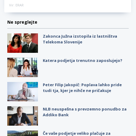
Vir: ERAR
Ne spreglejte
Zakonca Južna izstopila iz lastništva
Telekoma Slovenije
Katera podjetja trenutno zaposlujejo?
Peter Filip Jakopič: Poplava lahko pride
tudi tja, kjer je nihče ne pričakuje
NLB neuspešna s prevzemno ponudbo za
Addiko Bank
Če vaše podjetje veliko plačuje za