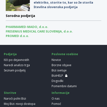
elektriko, storite to, kar so že storila
številna slovenska podjetja
Sorodna podjetja
PHARMAMED-MADO, d.o.o.
FRESENIUS MEDICAL CARE SLOVENIJA, d.o.o.
PROMED d.o.o.
Podjetja
Poslovne vsebine
Išči po dejavnostih
Novice
Naredi analizo trga
Borzne objave
Seznam podjetij
Bizi svetuje
BiziHELP
Dogodki
Pomembni datumi
Storitve
Informacije
Naroči polni Bizi
O nas
Moj Bizi: nivoji dostopa
Pomoč