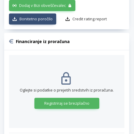
Dodaj v Bizi obveščevalec
Bonitetno poročilo
Credit rating report
Financiranje iz proračuna
Oglejte si podatke o prejetih sredstvih iz proračuna.
Registriraj se brezplačno