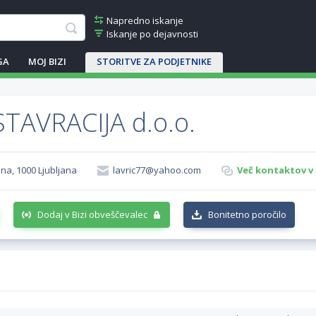
Napredno iskanje
Iskanje po dejavnosti
GA
MOJ BIZI
STORITVE ZA PODJETNIKE
TAVRACIJA d.o.o.
jana, 1000 Ljubljana
lavric77@yahoo.com
Več kontaktov v 
Dodaj v Bizi obveščevalec
Bonitetno poročilo