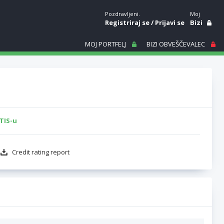
Pozdravljeni.
Moj
Registriraj se
/
Prijavi se
Bizi
MOJ PORTFELJ
BIZI OBVEŠČEVALEC
TIS-u
Credit rating report