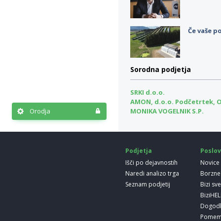
Če vaše po
Sorodna podjetja
SRKI d.o.o.
AMON, d.o.o. Podčetrtek, O
MONIKA VOGELNIK S.P.
Orodja
Podjetja
Poslov
Išči po dejavnostih
Novice
Naredi analizo trga
Borzne
Seznam podjetij
Bizi sv
BiziHE
Dogod
Pomem