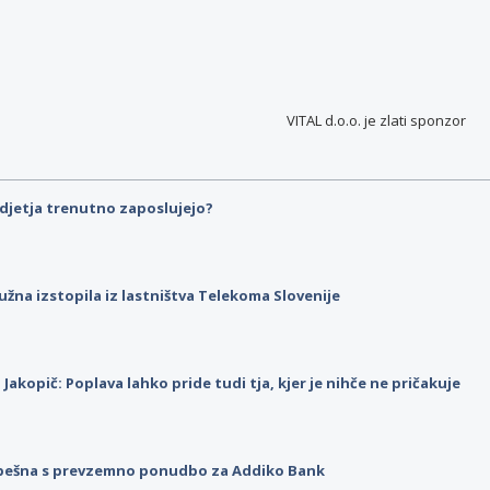
VITAL d.o.o. je
zlati sponzor
djetja trenutno zaposlujejo?
užna izstopila iz lastništva Telekoma Slovenije
p Jakopič: Poplava lahko pride tudi tja, kjer je nihče ne pričakuje
pešna s prevzemno ponudbo za Addiko Bank