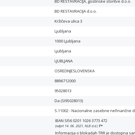
BD RESTAVRACIJA, gostinske storitve d.o.o.
BD RESTAVRACIJA d.o.o.
Kržičeva ulica 3
Ljubljana
1000 Ljubljana
Ljubljana
LJUBLJANA
OSREDNJESLOVENSKA
8896712000
95028013
Da (SI95028013)
S.11002 - Nacionalne zasebne nefinančne 
IBAN SI56 0201 1026 3773 472
(odprt 14. 06. 2021, NLB d.d.)
T
*
Informacija o blokadah TRR je dostopna samo 