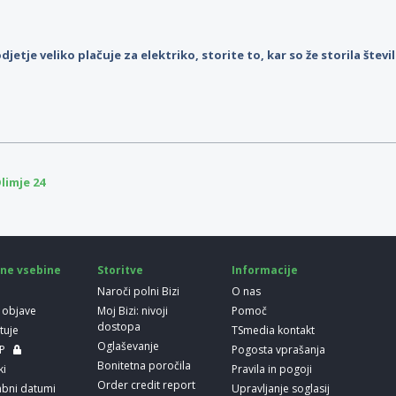
djetje veliko plačuje za elektriko, storite to, kar so že storila štev
limje 24
ne vsebine
Storitve
Informacije
Naroči polni Bizi
O nas
 objave
Moj Bizi: nivoji
Pomoč
dostopa
etuje
TSmedia kontakt
Oglaševanje
LP
Pogosta vprašanja
Bonitetna poročila
ki
Pravila in pogoji
Order credit report
bni datumi
Upravljanje soglasij