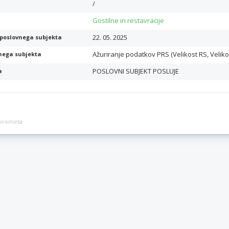
/
Gostilne in restavracije
22. 05. 2025
poslovnega subjekta
Ažuriranje podatkov PRS (Velikost RS, Veliko
nega subjekta
POSLOVNI SUBJEKT POSLUJE
a
a prometa