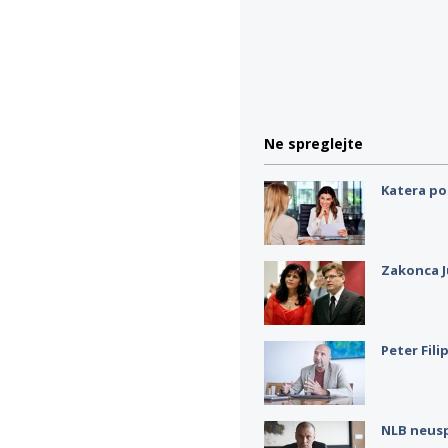
Ne spreglejte
Katera po
Zakonca J
Peter Fili
NLB neus