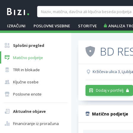
IZRAČUNI
POSLOVNE VSEBINE
STORITVE
ANALIZA TR
Splošni pregled
BD RES
Matično podjetje
TRR in blokade
Kržičeva ulica 3, Ljubl
Ključne osebe
Dodaj v portfelj
Poslovne enote
Aktualne objave
Matično podjetje
Financiranje iz proračuna