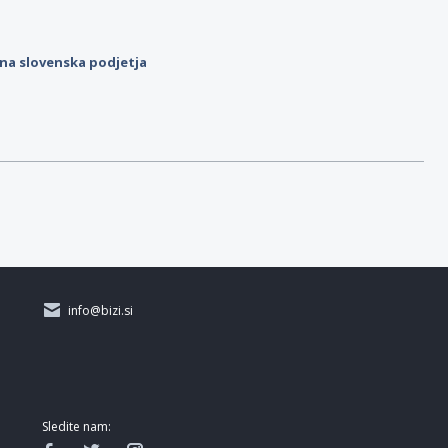
ilna slovenska podjetja
info@bizi.si
Sledite nam: