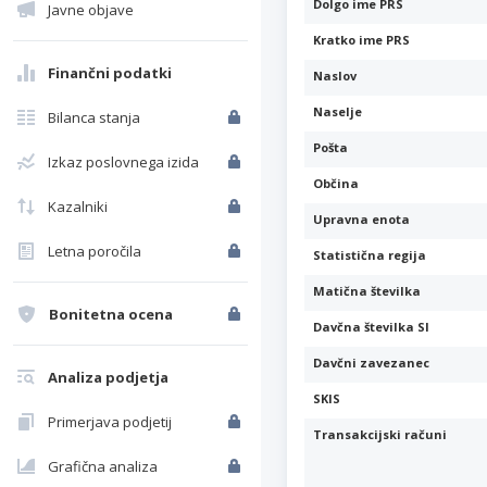
Dolgo ime PRS
Javne objave
Kratko ime PRS
Finančni podatki
Naslov
Naselje
Bilanca stanja
Pošta
Izkaz poslovnega izida
Občina
Kazalniki
Upravna enota
Letna poročila
Statistična regija
Matična številka
Bonitetna ocena
Davčna številka SI
Davčni zavezanec
Analiza podjetja
SKIS
Primerjava podjetij
Transakcijski računi
Grafična analiza