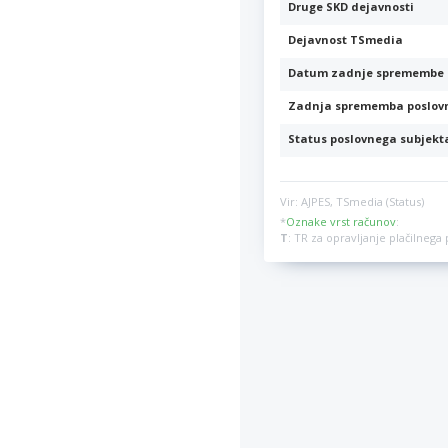
Druge SKD dejavnosti
Dejavnost TSmedia
Datum zadnje spremembe 
Zadnja sprememba poslov
Status poslovnega subjekt
Vir: AJPES, TSmedia (Status)
*
Oznake vrst računov
:
T
: TR za opravljanje plačilneg