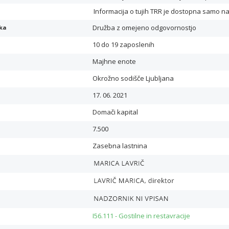
Informacija o tujih TRR je dostopna samo n
Družba z omejeno odgovornostjo
ika
10 do 19 zaposlenih
Majhne enote
Okrožno sodišče Ljubljana
17. 06. 2021
Domači kapital
7.500
Zasebna lastnina
I56.111 - Gostilne in restavracije