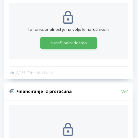
Ta funkcionalnost je na voljo le naročnikom.
Naroči polni dostop
Vir: AJPES, TSmedia (Status)
Financiranje iz proračuna
Več