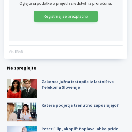
Oglejte si podatke o prejetih sredstvih iz proračuna.
Registriraj se brezplačno
Vir: ERAR
Ne spreglejte
Zakonca Južna izstopila iz lastništva
Telekoma Slovenije
Katera podjetja trenutno zaposlujejo?
Peter Filip Jakopič: Poplava lahko pride