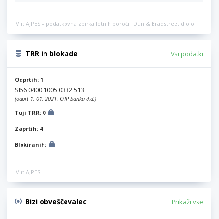
Vir: AJPES – podatkovna zbirka letnih poročil, Dun & Bradstreet d.o.o.
TRR in blokade
Vsi podatki
Odprtih: 1
SI56 0400 1005 0332 513
(odprt 1. 01. 2021, OTP banka d.d.)
Tuji TRR: 0
Zaprtih: 4
Blokiranih:
Vir: AJPES
Bizi obveščevalec
Prikaži vse