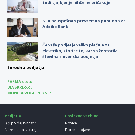
tudi tja, kjer je nihče ne pričakuje
NLB neuspešna s prevzemno ponudbo za
Addiko Bank
Če vaše podjetje veliko plačuje za
elektriko, storite to, kar so že storila
številna slovenska podjetja
Sorodna podjetja
PARMA d.o.o.
BEVSK d.o.o.
MONIKA VOGELNIK S.P.
Podjetja
Poslovne vsebine
Išči po dejavnostih
Novice
Naredi analizo trga
Borzne objave