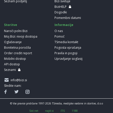
Seznam podjetij
Bizi svetuje
BiziHELP
Dogodki
Pomembni datumi
Storitve
Informacije
Naroči polni Bizi
O nas
Moj Bizi: nivoji dostopa
Pomoč
Oglaševanje
TSmedia kontakt
Bonitetna poročila
Pogosta vprašanja
Order credit report
Pravila in pogoji
Mobilni dostop
Upravljanje soglasij
API dostop
Seznami
info@bizi.si
Sledite nam:
© Vse pravice pridržane 1997-2026 TSmedia, medijske vsebine in storitve, d.o.o
Siol.net
najdi.si
iTIS
1188