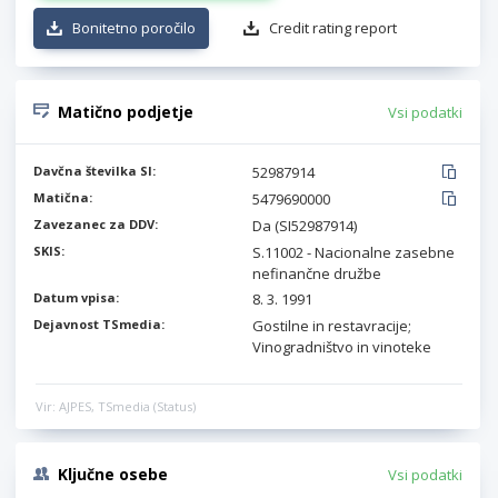
Bonitetno poročilo
Credit rating report
Matično podjetje
Vsi podatki
Davčna številka SI:
52987914
Matična:
5479690000
Zavezanec za DDV:
Da (SI52987914)
SKIS:
S.11002 - Nacionalne zasebne
nefinančne družbe
Datum vpisa:
8. 3. 1991
Dejavnost TSmedia:
Gostilne in restavracije;
Vinogradništvo in vinoteke
Vir: AJPES, TSmedia (Status)
Ključne osebe
Vsi podatki