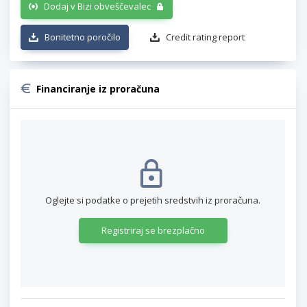
Dodaj v Bizi obveščevalec
Bonitetno poročilo
Credit rating report
Financiranje iz proračuna
Oglejte si podatke o prejetih sredstvih iz proračuna.
Registriraj se brezplačno