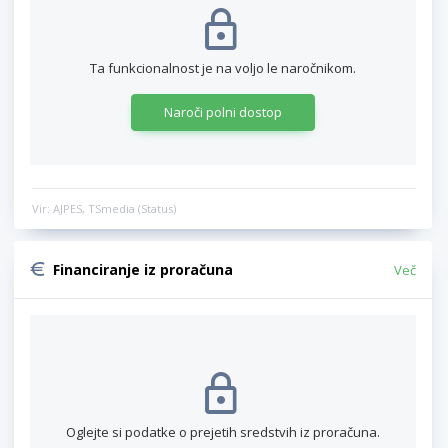
Ta funkcionalnost je na voljo le naročnikom.
Naroči polni dostop
Vir: AJPES, TSmedia (Status)
Financiranje iz proračuna
Več
Oglejte si podatke o prejetih sredstvih iz proračuna.