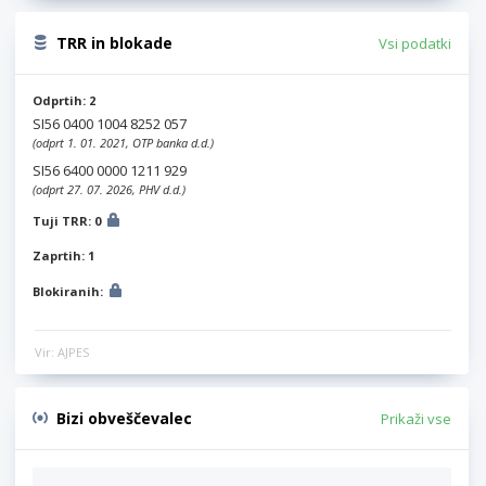
TRR in blokade
Vsi podatki
Odprtih: 2
SI56 0400 1004 8252 057
(odprt 1. 01. 2021, OTP banka d.d.)
SI56 6400 0000 1211 929
(odprt 27. 07. 2026, PHV d.d.)
Tuji TRR: 0
Zaprtih: 1
Blokiranih:
Vir: AJPES
Bizi obveščevalec
Prikaži vse