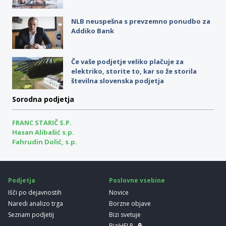
NLB neuspešna s prevzemno ponudbo za
Addiko Bank
Če vaše podjetje veliko plačuje za
elektriko, storite to, kar so že storila
številna slovenska podjetja
Sorodna podjetja
FRANC STARIČ S.P.
Hasan Alibašić s.p.
Fahrudin Dolić, s.p.
Podjetja
Poslovne vsebine
Išči po dejavnostih
Novice
Naredi analizo trga
Borzne objave
Seznam podjetij
Bizi svetuje
BiziHELP