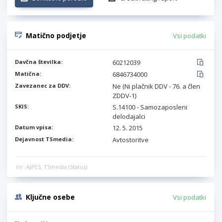
Matično podjetje
Vsi podatki
Davčna številka:
60212039
Matična:
6846734000
Zavezanec za DDV:
Ne (Ni plačnik DDV - 76. a člen
ZDDV-1)
SKIS:
S.14100 - Samozaposleni
delodajalci
Datum vpisa:
12. 5. 2015
Dejavnost TSmedia:
Avtostoritve
Vir: AJPES, TSmedia (Status)
Ključne osebe
Vsi podatki