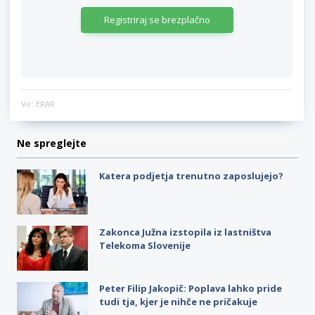
Registriraj se brezplačno
Vir: ERAR
Ne spreglejte
Katera podjetja trenutno zaposlujejo?
Zakonca Južna izstopila iz lastništva
Telekoma Slovenije
Peter Filip Jakopič: Poplava lahko pride
tudi tja, kjer je nihče ne pričakuje