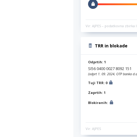
Vir: AJPES – podatkovna zbirka l
TRR in blokade
Odprtih: 1
SI56 0400 0027 8092 151
(odprt 1. 09. 2024, OTP banka d.d
Tuji TRR: 0
Zaprtih: 1
Blokiranih:
Vir: AJPES