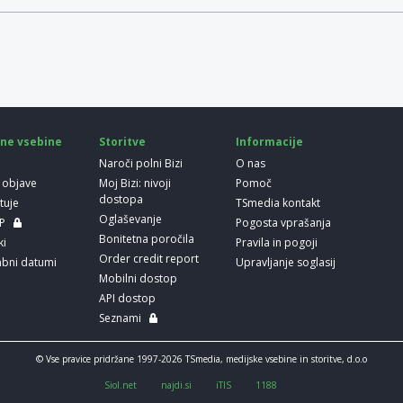
ne vsebine
Storitve
Informacije
Naroči polni Bizi
O nas
 objave
Moj Bizi: nivoji
Pomoč
dostopa
etuje
TSmedia kontakt
Oglaševanje
LP
Pogosta vprašanja
Bonitetna poročila
ki
Pravila in pogoji
Order credit report
bni datumi
Upravljanje soglasij
Mobilni dostop
API dostop
Seznami
© Vse pravice pridržane 1997-2026 TSmedia, medijske vsebine in storitve, d.o.o
Siol.net
najdi.si
iTIS
1188