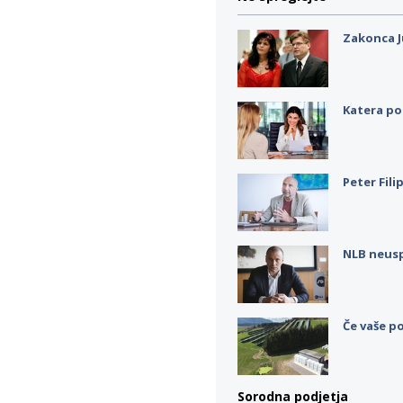
Zakonca J
Katera po
Peter Fili
NLB neus
Če vaše po
Sorodna podjetja