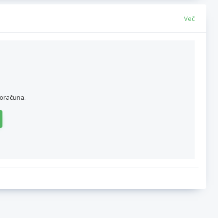
Več
roračuna.