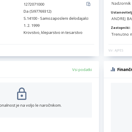
1272071000
Da (SI97769312)
Ustanovitelj
S.14100 - Samozaposleni delodajalci
1. 2. 1999
Zastopniki:
Krovstvo, kleparstvo in tesarstvo
Vir: AJPES
Finanč
Vsi podatki
onalnost je na voljo le naročnikom.