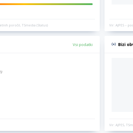
etnih poročil, TSmedia (Status)
Vir: AJPES – po
Bizi o
Vsi podatki
.)
Vir: AJPES, TSm