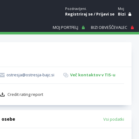
Pozdravljeni.
Moj
Registriraj se
/
Prijavi se
Bizi
MOJ PORTFELJ
BIZI OBVEŠČEVALEC
ostresja@ostresja-bajc.si
Več kontaktov v TIS-u
Credit rating report
e osebe
Vsi podatki