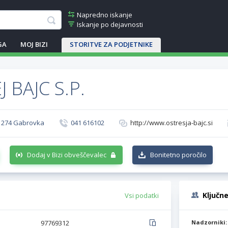
Napredno iskanje
Iskanje po dejavnosti
GA
MOJ BIZI
STORITVE ZA PODJETNIKE
 BAJC S.P.
 1274 Gabrovka
041 616102
http://www.ostresja-bajc.si
Dodaj v Bizi obveščevalec
Bonitetno poročilo
Ključn
Vsi podatki
97769312
Nadzorniki: