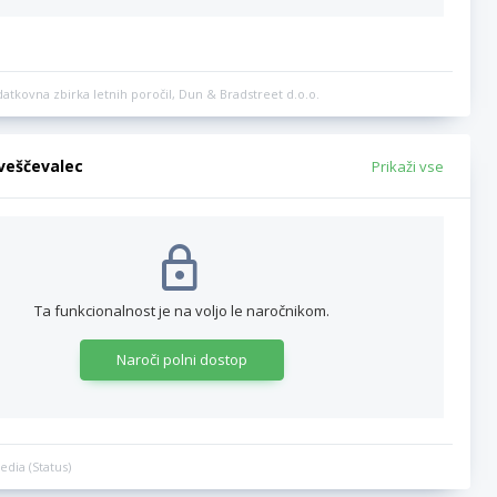
datkovna zbirka letnih poročil, Dun & Bradstreet d.o.o.
bveščevalec
Prikaži vse
Ta funkcionalnost je na voljo le naročnikom.
Naroči polni dostop
edia (Status)