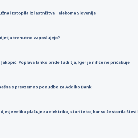
užna izstopila iz lastništva Telekoma Slovenije
djetja trenutno zaposlujejo?
p Jakopič: Poplava lahko pride tudi tja, kjer je nihče ne pričakuje
pešna s prevzemno ponudbo za Addiko Bank
djetje veliko plačuje za elektriko, storite to, kar so že storila štev