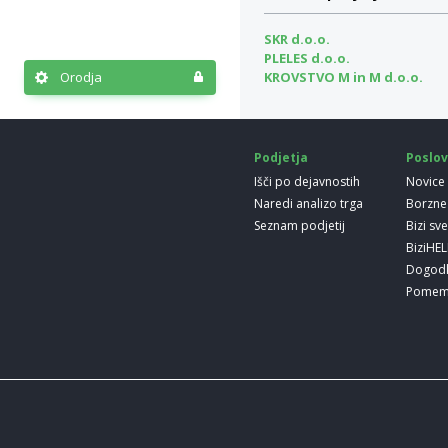
SKR d.o.o.
PLELES d.o.o.
KROVSTVO M in M d.o.o.
Orodja
Podjetja
Poslov
Išči po dejavnostih
Novice
Naredi analizo trga
Borzne
Seznam podjetij
Bizi sv
BiziHE
Dogod
Pomem