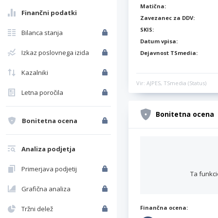
Matična:
Finančni podatki
Zavezanec za DDV:
SKIS:
Bilanca stanja
Datum vpisa:
Izkaz poslovnega izida
Dejavnost TSmedia:
Kazalniki
Vir: AJPES, TSmedia (Status)
Letna poročila
Bonitetna ocena
Bonitetna ocena
Analiza podjetja
Primerjava podjetij
Ta funkci
Grafična analiza
Finančna ocena:
Tržni delež