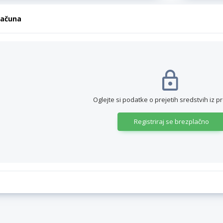
računa
Oglejte si podatke o prejetih sredstvih iz p
Registriraj se brezplačno