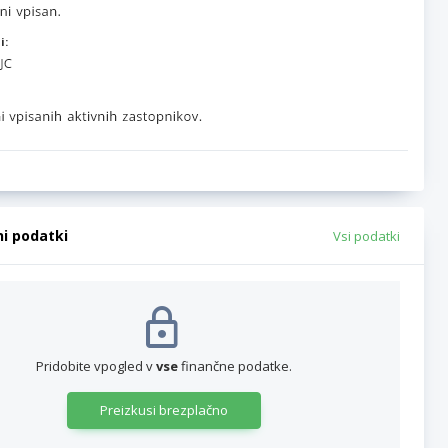
i:
ni podatki
Vsi podatki
Pridobite vpogled v
vse
finančne podatke.
Preizkusi brezplačno