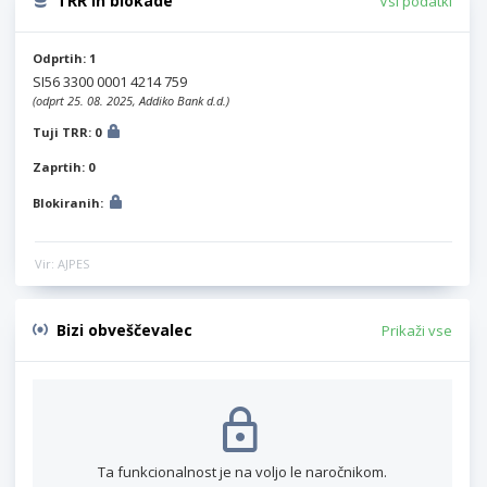
TRR in blokade
Vsi podatki
Odprtih: 1
SI56 3300 0001 4214 759
(odprt 25. 08. 2025, Addiko Bank d.d.)
Tuji TRR: 0
Zaprtih: 0
Blokiranih:
Vir: AJPES
Bizi obveščevalec
Prikaži vse
Ta funkcionalnost je na voljo le naročnikom.