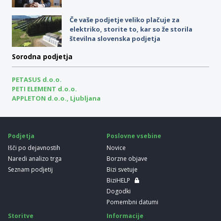
Če vaše podjetje veliko plačuje za
elektriko, storite to, kar so že storila
številna slovenska podjetja
Sorodna podjetja
PETASUS d.o.o.
PETI ELEMENT d.o.o.
APPLETON d.o.o., Ljubljana
Podjetja
Poslovne vsebine
Išči po dejavnostih
Novice
Naredi analizo trga
Borzne objave
Seznam podjetij
Bizi svetuje
BiziHELP
Dogodki
Pomembni datumi
Storitve
Informacije