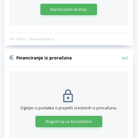
Naroči polni dostop
Vir: AJPES, TSmedia (Status)
Financiranje iz proračuna
Več
Oglejte si podatke o prejetih sredstvih iz proračuna.
Registriraj se brezplačno