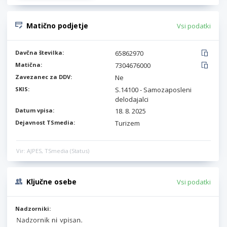
Matično podjetje
Vsi podatki
Davčna številka:
65862970
Matična:
7304676000
Zavezanec za DDV:
Ne
SKIS:
S.14100 - Samozaposleni
delodajalci
Datum vpisa:
18. 8. 2025
Dejavnost TSmedia:
Turizem
Vir: AJPES, TSmedia (Status)
Ključne osebe
Vsi podatki
Nadzorniki: