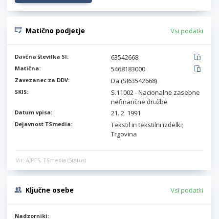
Matično podjetje
Vsi podatki
Davčna številka SI:
63542668
Matična:
5468183000
Zavezanec za DDV:
Da (SI63542668)
SKIS:
S.11002 - Nacionalne zasebne
nefinančne družbe
Datum vpisa:
21. 2. 1991
Dejavnost TSmedia:
Tekstil in tekstilni izdelki;
Trgovina
Vir: AJPES, TSmedia (Status)
Ključne osebe
Vsi podatki
Nadzorniki: