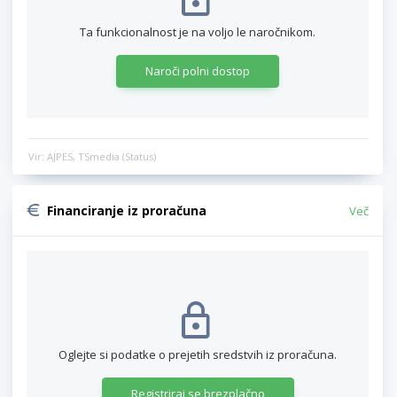
Ta funkcionalnost je na voljo le naročnikom.
Naroči polni dostop
Vir: AJPES, TSmedia (Status)
Financiranje iz proračuna
Več
Oglejte si podatke o prejetih sredstvih iz proračuna.
Registriraj se brezplačno