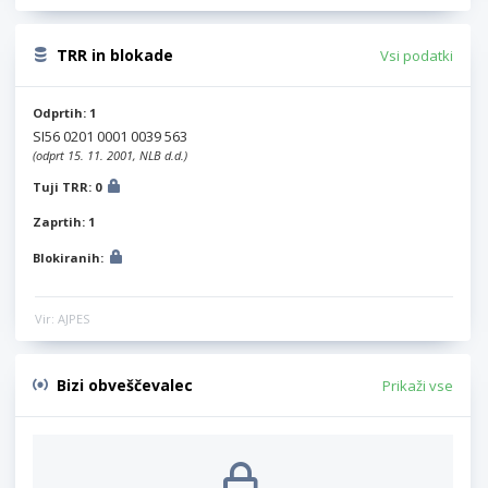
TRR in blokade
Vsi podatki
Odprtih: 1
SI56 0201 0001 0039 563
(odprt 15. 11. 2001, NLB d.d.)
Tuji TRR: 0
Zaprtih: 1
Blokiranih:
Vir: AJPES
Bizi obveščevalec
Prikaži vse