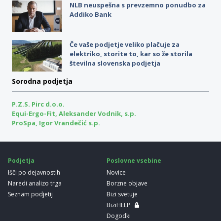
NLB neuspešna s prevzemno ponudbo za
Addiko Bank
Če vaše podjetje veliko plačuje za
elektriko, storite to, kar so že storila
številna slovenska podjetja
Sorodna podjetja
P.Z.S. Pirc d.o.o.
Equi-Ergo-Fit, Aleksander Vodnik, s.p.
ProSpa, Igor Vrandečić s.p.
Podjetja
Poslovne vsebine
Išči po dejavnostih
Novice
Naredi analizo trga
Borzne objave
Seznam podjetij
Bizi svetuje
BiziHELP
Dogodki