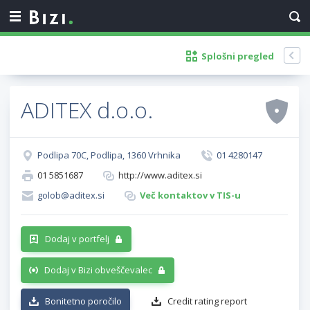
Splošni pregled
ADITEX d.o.o.
Podlipa 70C, Podlipa, 1360 Vrhnika
01 4280147
01 5851687
http://www.aditex.si
golob@aditex.si
Več kontaktov v TIS-u
Dodaj v portfelj
Dodaj v Bizi obveščevalec
Bonitetno poročilo
Credit rating report