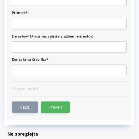
Priimek*:
E-naslov* (Prosimo, vpišite službeni e-naslov):
Kontaktna številka*:
*Obvezni podatki
Nazaj
Preveri
Ne spreglejte