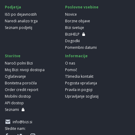
Podjetja
Poslovne vsebine
Išči po dejavnostih
Novice
Naredi analizo trga
Borzne objave
Seznam podjetij
Bizi svetuje
BiziHELP
Dogodki
Pomembni datumi
Storitve
Informacije
Naroči polni Bizi
O nas
Moj Bizi: nivoji dostopa
Pomoč
Oglaševanje
TSmedia kontakt
Bonitetna poročila
Pogosta vprašanja
Order credit report
Pravila in pogoji
Mobilni dostop
Upravljanje soglasij
API dostop
Seznami
info@bizi.si
Sledite nam: