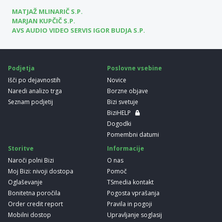
MATJAŽ MLINARIČ S.P.
MARJAN KUPČIČ S.P.
AVS AUDIO VIDEO SERVIS IGOR BUDJA S.P.
Podjetja
Poslovne vsebine
Išči po dejavnostih
Novice
Naredi analizo trga
Borzne objave
Seznam podjetij
Bizi svetuje
BiziHELP
Dogodki
Pomembni datumi
Storitve
Informacije
Naroči polni Bizi
O nas
Moj Bizi: nivoji dostopa
Pomoč
Oglaševanje
TSmedia kontakt
Bonitetna poročila
Pogosta vprašanja
Order credit report
Pravila in pogoji
Mobilni dostop
Upravljanje soglasij