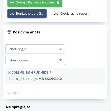
Dodaj v Bizi obveščevalec
Bonitetno poročilo
Credit rating report
Poslovne enote
X COM VILJEM GRUDNIK S.P.
Stari trg 35, Velenje
, MŠ: 5220593002
Vir: AJPES
Ne spreglejte