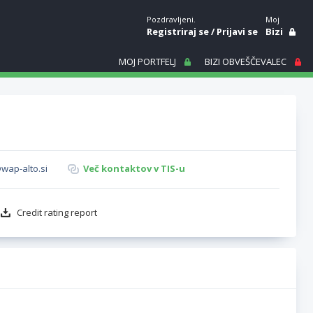
Pozdravljeni.
Moj
Registriraj se
/
Prijavi se
Bizi
MOJ PORTFELJ
BIZI OBVEŠČEVALEC
wap-alto.si
Več kontaktov v TIS-u
Credit rating report