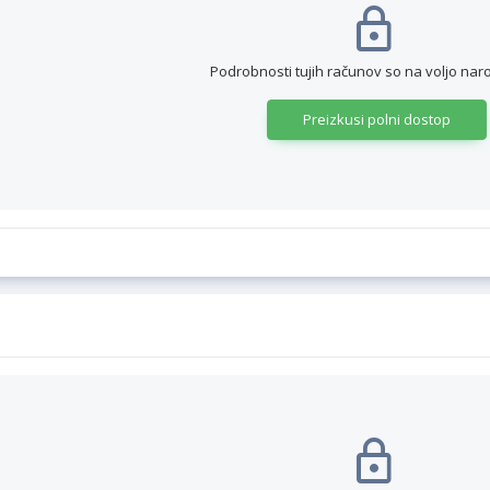
Podrobnosti tujih računov so na voljo nar
Preizkusi polni dostop