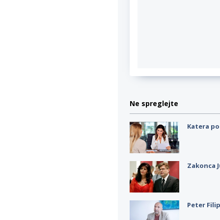
Ne spreglejte
Katera po
Zakonca J
Peter Fili