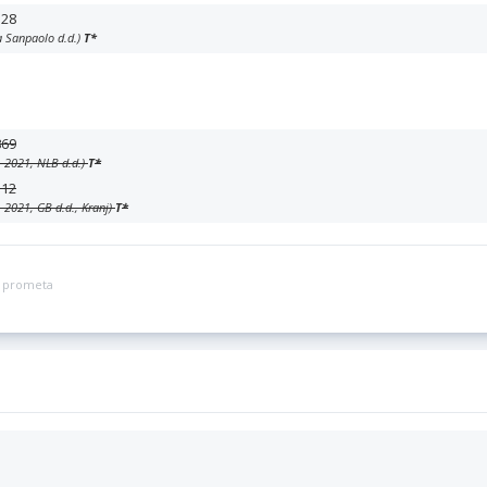
128
a Sanpaolo d.d.)
T
*
869
. 2021, NLB d.d.)
T
*
512
. 2021, GB d.d., Kranj)
T
*
ga prometa