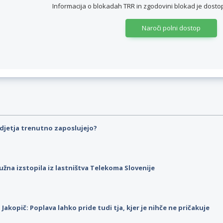
Informacija o blokadah TRR in zgodovini blokad je dos
Naroči polni dostop
djetja trenutno zaposlujejo?
užna izstopila iz lastništva Telekoma Slovenije
p Jakopič: Poplava lahko pride tudi tja, kjer je nihče ne pričakuje