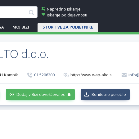
Napredno iskanje
Iskanje po dejavnosti
GA
MOJ BIZI
STORITVE ZA PODJETNIKE
TO d.o.o.
41 Kamnik
01 5206200
http://www.wap-alto.si
info@
Dodaj v Bizi obveščevalec
Bonitetno poročilo