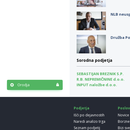
NLB neus
Družba Po
Sorodna podjetja
SEBASTIJAN BREZNIK S.P.
R.B. NEPREMIČNINE d.o.o.
Orodja
INPUT naložbe d.o.o.
Podjetja
Poslov
Išči po dejavnostih
Novice
Naredi analizo trga
Borzne
Seznam podjetij
Bizi sv