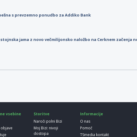
pešna s prevzemno ponudbo za Addiko Bank
stojnska jama z novo večmilijonsko naložbo na Cerknem začenja 
ne vsebine
Storitve
Informacije
Naroči polni Bizi
O nas
 objave
Moj Bizi: nivoji
Pomoč
dostopa
etuje
TSmedia kontakt