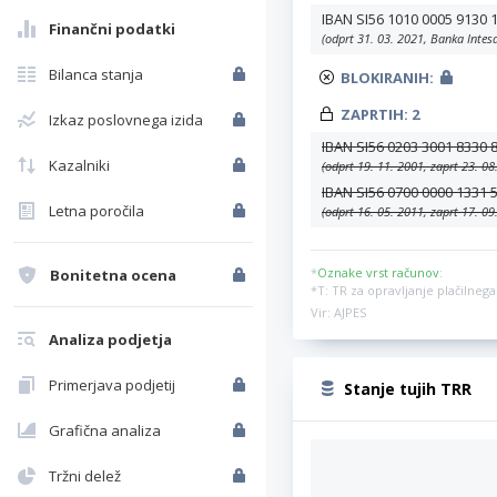
IBAN SI56 1010 0005 9130 
Finančni podatki
(odprt 31. 03. 2021, Banka Intes
Bilanca stanja
BLOKIRANIH:
ZAPRTIH:
2
Izkaz poslovnega izida
IBAN SI56 0203 3001 8330 
Kazalniki
(odprt 19. 11. 2001, zaprt 23. 08
IBAN SI56 0700 0000 1331 
Letna poročila
(odprt 16. 05. 2011, zaprt 17. 09
*
Oznake vrst računov
:
Bonitetna ocena
*T: TR za opravljanje plačilne
Vir: AJPES
Analiza podjetja
Primerjava podjetij
Stanje tujih TRR
Grafična analiza
Tržni delež