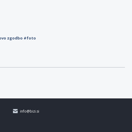
novo zgodbo #foto
info@bizi.si