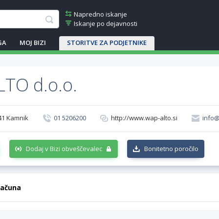
Napredno iskanje
Iskanje po dejavnosti
GA
MOJ BIZI
STORITVE ZA PODJETNIKE
TO d.o.o.
41 Kamnik
01 5206200
http://www.wap-alto.si
info@
Dodaj v Bizi obveščevalec
Bonitetno poročilo
računa