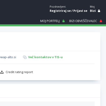
Pozdravljeni.
Moj
Registriraj se
/
Prijavi se
Bizi
MOJ PORTFELJ
BIZI OBVEŠČEVALEC
wap-alto.si
Več kontaktov v TIS-u
Credit rating report