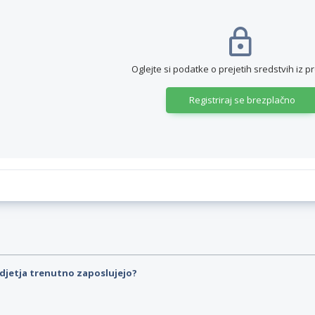
Oglejte si podatke o prejetih sredstvih iz p
Registriraj se brezplačno
djetja trenutno zaposlujejo?