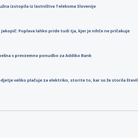
užna izstopila iz lastništva Telekoma Slovenije
p Jakopič: Poplava lahko pride tudi tja, kjer je nihče ne pričakuje
pešna s prevzemno ponudbo za Addiko Bank
djetje veliko plačuje za elektriko, storite to, kar so že storila štev