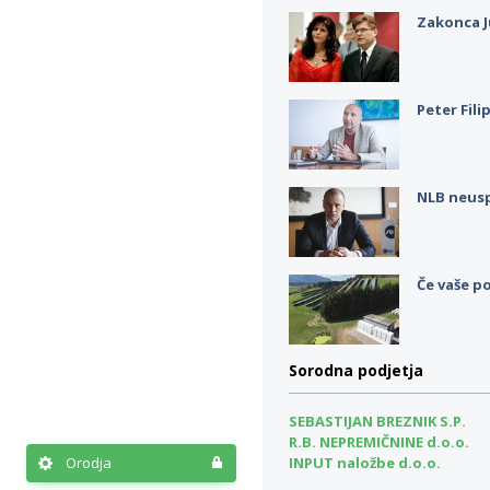
Zakonca J
Peter Fili
NLB neus
Če vaše po
Sorodna podjetja
SEBASTIJAN BREZNIK S.P.
R.B. NEPREMIČNINE d.o.o.
Orodja
INPUT naložbe d.o.o.