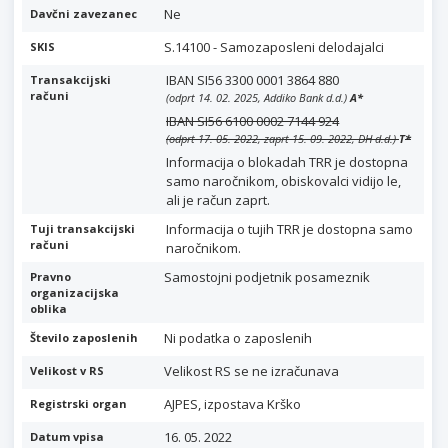
Ne
Davčni zavezanec
S.14100 - Samozaposleni delodajalci
SKIS
IBAN SI56 3300 0001 3864 880
Transakcijski
računi
(odprt 14. 02. 2025, Addiko Bank d.d.)
A
*
IBAN SI56 6100 0002 7144 924
(odprt 17. 05. 2022, zaprt 15. 09. 2022, DH d.d.)
T
*
Informacija o blokadah TRR je dostopna
samo naročnikom, obiskovalci vidijo le,
ali je račun zaprt.
Informacija o tujih TRR je dostopna samo
Tuji transakcijski
računi
naročnikom.
Samostojni podjetnik posameznik
Pravno
organizacijska
oblika
Ni podatka o zaposlenih
Število zaposlenih
Velikost RS se ne izračunava
Velikost v RS
AJPES, izpostava Krško
Registrski organ
16. 05. 2022
Datum vpisa