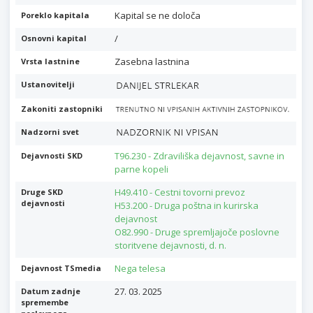
Kapital se ne določa
Poreklo kapitala
/
Osnovni kapital
Zasebna lastnina
Vrsta lastnine
Ustanovitelji
Zakoniti zastopniki
Nadzorni svet
T96.230 - Zdraviliška dejavnost, savne in
Dejavnosti SKD
parne kopeli
H49.410 - Cestni tovorni prevoz
Druge SKD
dejavnosti
H53.200 - Druga poštna in kurirska
dejavnost
O82.990 - Druge spremljajoče poslovne
storitvene dejavnosti, d. n.
Nega telesa
Dejavnost TSmedia
27. 03. 2025
Datum zadnje
spremembe