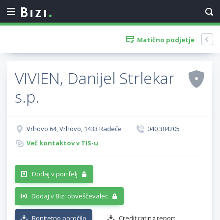
Matično podjetje
VIVIEN, Danijel Strlekar
s.p.
Vrhovo 64, Vrhovo, 1433 Radeče
040 304205
Več kontaktov v TIS-u
Dodaj v portfelj
Dodaj v Bizi obveščevalec
Bonitetno poročilo
Credit rating report