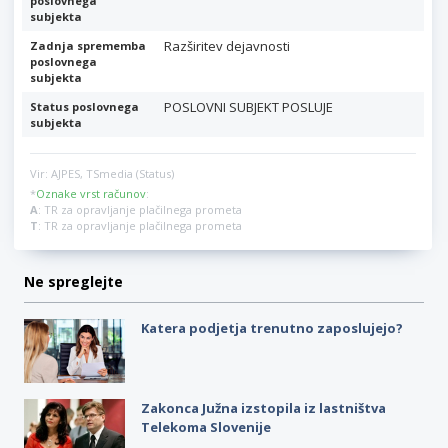
poslovnega
subjekta
Razširitev dejavnosti
Zadnja sprememba
poslovnega
subjekta
POSLOVNI SUBJEKT POSLUJE
Status poslovnega
subjekta
Vir: AJPES, TSmedia (Status)
*
Oznake vrst računov
:
A
: TR za opravljanje plačilnega prometa
T
: TR za opravljanje plačilnega prometa
Ne spreglejte
Katera podjetja trenutno zaposlujejo?
Zakonca Južna izstopila iz lastništva
Telekoma Slovenije