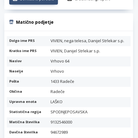
Matično podjetje
VIVIEN, nega telesa, Danijel Strlekar s.p.
Dolgo ime PRS
VIVIEN, Danijel Strlekar s.p.
Kratko ime PRS
Vrhovo 64
Naslov
Vrhovo
Naselje
1433 Radeče
Pošta
Radeče
Občina
LAŠKO
Upravna enota
SPODNJEPOSAVSKA
Statistična regija
9132546000
Matična številka
94672989
Davčna številka