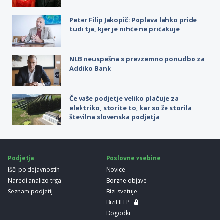
Peter Filip Jakopič: Poplava lahko pride
tudi tja, kjer je nihče ne pričakuje
NLB neuspešna s prevzemno ponudbo za
Addiko Bank
Če vaše podjetje veliko plačuje za
elektriko, storite to, kar so že storila
številna slovenska podjetja
Podjetja
Poslovne vsebine
Išči po dejavnostih
Novice
Naredi analizo trga
Borzne objave
Seznam podjetij
Bizi svetuje
BiziHELP
Dogodki