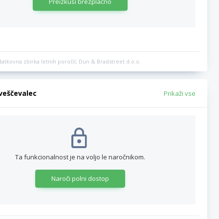
Preizkusi brezplačno
datkovna zbirka letnih poročil, Dun & Bradstreet d.o.o.
bveščevalec
Prikaži vse
Ta funkcionalnost je na voljo le naročnikom.
Naroči polni dostop