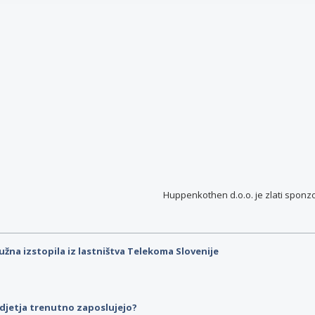
Huppenkothen d.o.o. je
zlati sponz
užna izstopila iz lastništva Telekoma Slovenije
djetja trenutno zaposlujejo?