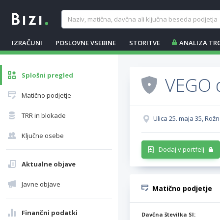
IZRAČUNI
POSLOVNE VSEBINE
STORITVE
ANALIZA TR
Splošni pregled
VEGO d
Matično podjetje
TRR in blokade
Ulica 25. maja 35, Rož
Ključne osebe
Dodaj v portfelj
Aktualne objave
Javne objave
Matično podjetje
Finančni podatki
Davčna številka SI: