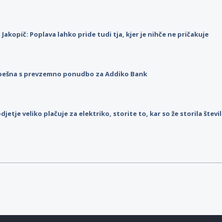
p Jakopič: Poplava lahko pride tudi tja, kjer je nihče ne pričakuje
pešna s prevzemno ponudbo za Addiko Bank
djetje veliko plačuje za elektriko, storite to, kar so že storila štev