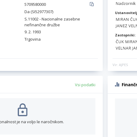
5709580000
Da (SI52977307)
Ustanovitelj
S.11002 - Nacionalne zasebne
nefinančne družbe
9. 2. 1993
Zastopniki:
Trgovina
Vir: AJPES
Finanč
Vsi podatki
onalnost je na voljo le naročnikom.