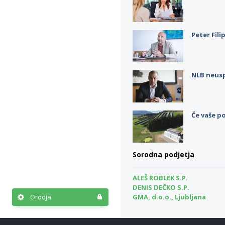
Peter Fili
NLB neus
Če vaše po
Sorodna podjetja
ALEŠ ROBLEK S.P.
DENIS DEČKO S.P.
GMA, d.o.o., Ljubljana
Orodja