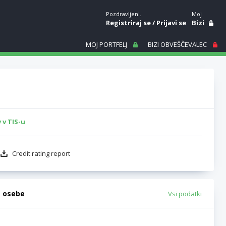
Pozdravljeni.
Moj
Registriraj se
/
Prijavi se
Bizi
MOJ PORTFELJ
BIZI OBVEŠČEVALEC
 v TIS-u
Credit rating report
e osebe
Vsi podatki