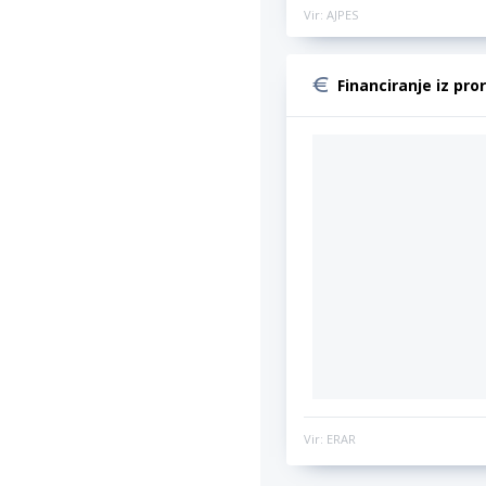
Vir: AJPES
Financiranje iz pro
Vir: ERAR