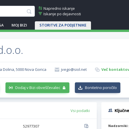
Napredno iskanje
Iskanje po dejavnosti
GA
MOJ BIZI
STORITVE ZA PODJETNIKE
.o.o.
na Dolina, 5000 Nova Gorica
jvego@siol.net
Več kontaktov
Dodaj v Bizi obveščevalec
Bonitetno poročilo
Ključn
Vsi podatki
52977307
Nadzorniki: