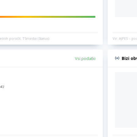
etnih poročil, TSmedia (Status)
Vir: AJPES – po
Bizi o
Vsi podatki
d.)