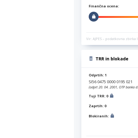
Finančna ocena:
Vir: AJPES – podatkovna zbirka l
TRR in blokade
Odprtih: 1
SI56 0475 0000 0195 021
(odprt 20. 04. 2001, OTP banka d.
Tuji TRR: 0
Zaprtih: 0
Blokiranih: