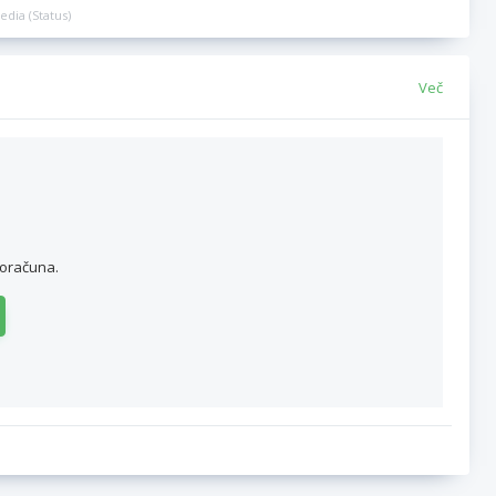
edia (Status)
Več
roračuna.