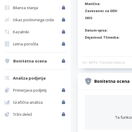
Matična:
Bilanca stanja
Zavezanec za DDV:
SKIS:
Izkaz poslovnega izida
Datum vpisa:
Kazalniki
Dejavnost TSmedia:
Letna poročila
Bonitetna ocena
Vir: AJPES, TSmedia (Status)
Analiza podjetja
Bonitetna ocena
Primerjava podjetij
Grafična analiza
Tržni delež
Ta funkci