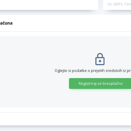
Vir: AJPES, TSm
računa
Oglejte si podatke o prejetih sredstvih iz p
Registriraj se brezplačno