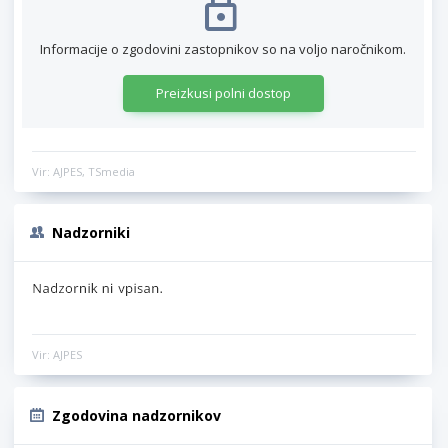
Informacije o zgodovini zastopnikov so na voljo naročnikom.
Preizkusi polni dostop
Vir: AJPES, TSmedia
Nadzorniki
Vir: AJPES
Zgodovina nadzornikov