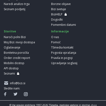
Naredi analizo trga
Borzne objave
Seznam podjetij
Bizi svetuje
BiziHELP
Dogodki
Pomembni datumi
Storitve
Informacije
Naroči polni Bizi
O nas
Moj Bizi: nivoji dostopa
Pomoč
Oglaševanje
TSmedia kontakt
Bonitetna poročila
Pogosta vprašanja
Order credit report
Pravila in pogoji
Mobilni dostop
Upravljanje soglasij
API dostop
Seznami
info@bizi.si
Sledite nam:
© Vse pravice pridržane 1997-2026 TSmedia, medijske vsebine in storitve, d.o.o