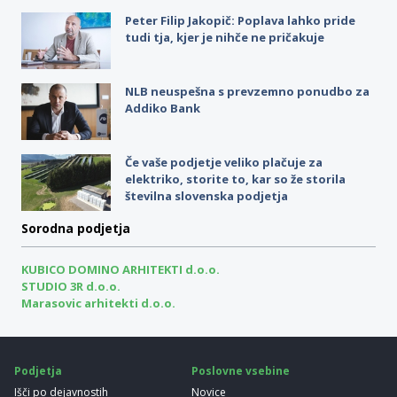
Peter Filip Jakopič: Poplava lahko pride
tudi tja, kjer je nihče ne pričakuje
NLB neuspešna s prevzemno ponudbo za
Addiko Bank
Če vaše podjetje veliko plačuje za
elektriko, storite to, kar so že storila
številna slovenska podjetja
Sorodna podjetja
KUBICO DOMINO ARHITEKTI d.o.o.
STUDIO 3R d.o.o.
Marasovic arhitekti d.o.o.
Podjetja
Poslovne vsebine
Išči po dejavnostih
Novice