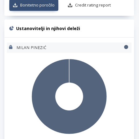
Bonitetno poročilo
Credit rating report
Ustanovitelji in njihovi deleži