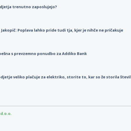
djetja trenutno zaposlujejo?
p Jakopič: Poplava lahko pride tudi tja, kjer je nihče ne pričakuje
pešna s prevzemno ponudbo za Addiko Bank
djetje veliko plačuje za elektriko, storite to, kar so že storila štev
d.o.o.