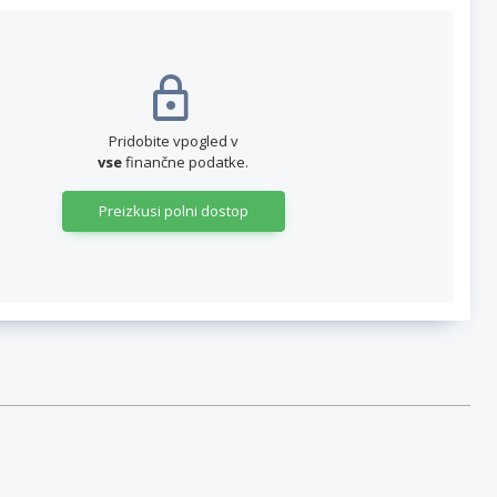
Pridobite vpogled v
vse
finančne podatke.
Preizkusi polni dostop