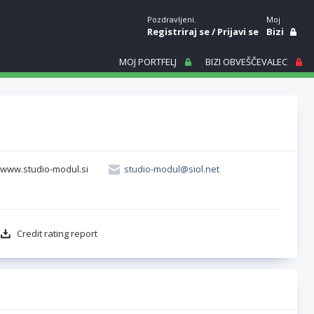
Pozdravljeni.
Moj
Registriraj se
/
Prijavi se
Bizi
MOJ PORTFELJ
BIZI OBVEŠČEVALEC
//www.studio-modul.si
studio-modul@siol.net
Credit rating report