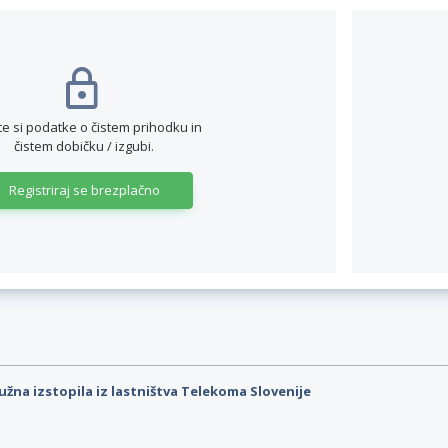
te si podatke o čistem prihodku in
čistem dobičku / izgubi.
Registriraj se brezplačno
užna izstopila iz lastništva Telekoma Slovenije