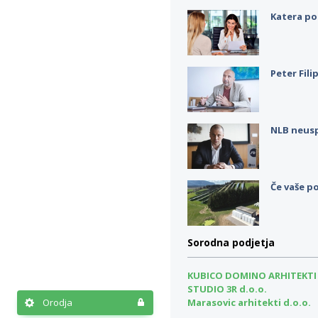
Katera po
Peter Fili
NLB neus
Če vaše po
Sorodna podjetja
KUBICO DOMINO ARHITEKTI 
STUDIO 3R d.o.o.
Orodja
Marasovic arhitekti d.o.o.