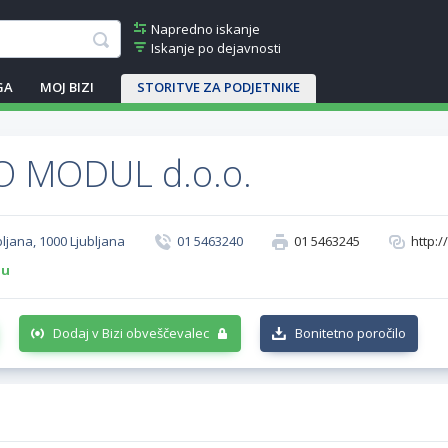
Napredno iskanje
Iskanje po dejavnosti
GA
MOJ BIZI
STORITVE ZA PODJETNIKE
O MODUL d.o.o.
bljana, 1000 Ljubljana
01 5463240
01 5463245
http:
-u
Dodaj v Bizi obveščevalec
Bonitetno poročilo