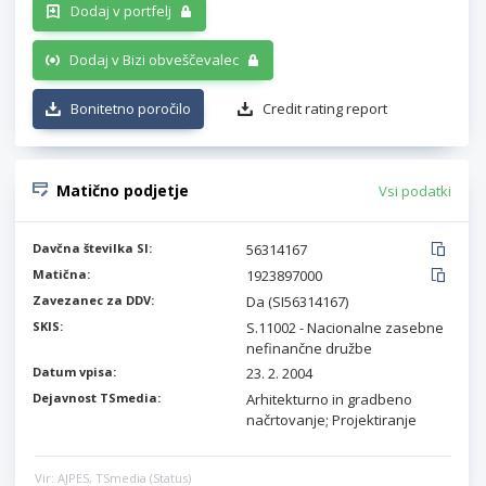
Dodaj v portfelj
Dodaj v Bizi obveščevalec
Bonitetno poročilo
Credit rating report
Matično podjetje
Vsi podatki
Davčna številka SI:
56314167
Matična:
1923897000
Zavezanec za DDV:
Da (SI56314167)
SKIS:
S.11002 - Nacionalne zasebne
nefinančne družbe
Datum vpisa:
23. 2. 2004
Dejavnost TSmedia:
Arhitekturno in gradbeno
načrtovanje; Projektiranje
Vir: AJPES, TSmedia (Status)