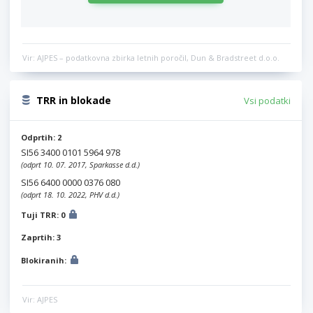
Vir: AJPES – podatkovna zbirka letnih poročil, Dun & Bradstreet d.o.o.
TRR in blokade
Vsi podatki
Odprtih: 2
SI56 3400 0101 5964 978
(odprt 10. 07. 2017, Sparkasse d.d.)
SI56 6400 0000 0376 080
(odprt 18. 10. 2022, PHV d.d.)
Tuji TRR: 0
Zaprtih: 3
Blokiranih:
Vir: AJPES