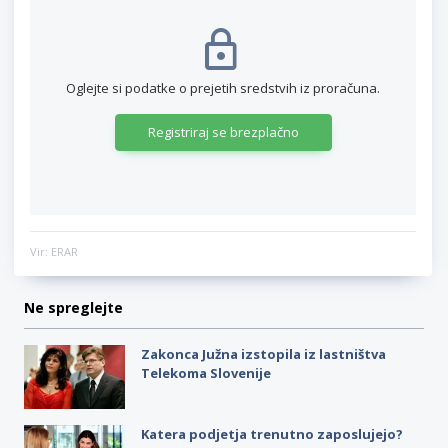
Oglejte si podatke o prejetih sredstvih iz proračuna.
Registriraj se brezplačno
Vir: ERAR
Ne spreglejte
Zakonca Južna izstopila iz lastništva
Telekoma Slovenije
Katera podjetja trenutno zaposlujejo?