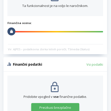
Ta funkcionalnost je na voljo le naročnikom.
Finančna ocena:
Vir: AJPES – podatkovna zbirka letnih poročil, TSmedia (Status)
Finančni podatki
Vsi podatki
Pridobite vpogled v
vse
finančne podatke.
Preizkusi brezplačno