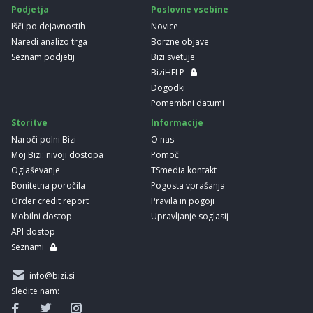
Podjetja
Poslovne vsebine
Išči po dejavnostih
Novice
Naredi analizo trga
Borzne objave
Seznam podjetij
Bizi svetuje
BiziHELP
Dogodki
Pomembni datumi
Storitve
Informacije
Naroči polni Bizi
O nas
Moj Bizi: nivoji dostopa
Pomoč
Oglaševanje
TSmedia kontakt
Bonitetna poročila
Pogosta vprašanja
Order credit report
Pravila in pogoji
Mobilni dostop
Upravljanje soglasij
API dostop
Seznami
info@bizi.si
Sledite nam: