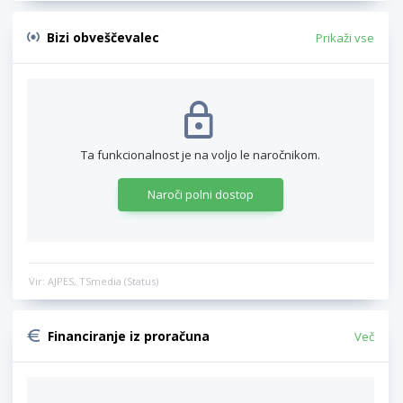
Bizi obveščevalec
Prikaži vse
Ta funkcionalnost je na voljo le naročnikom.
Naroči polni dostop
Vir: AJPES, TSmedia (Status)
Financiranje iz proračuna
Več