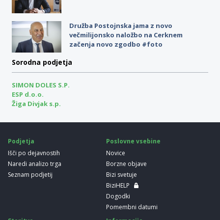
Družba Postojnska jama z novo
večmilijonsko naložbo na Cerknem
začenja novo zgodbo #foto
Sorodna podjetja
SIMON DOLES S.P.
ESP d.o.o.
Žiga Divjak s.p.
Podjetja
Poslovne vsebine
Išči po dejavnostih
Novice
Naredi analizo trga
Borzne objave
Seznam podjetij
Bizi svetuje
BiziHELP
Dogodki
Pomembni datumi