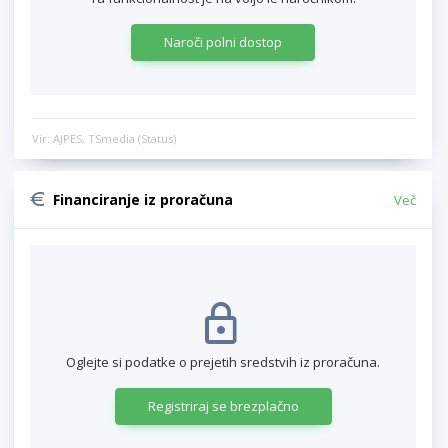
Naroči polni dostop
Vir: AJPES, TSmedia (Status)
Financiranje iz proračuna
Več
Oglejte si podatke o prejetih sredstvih iz proračuna.
Registriraj se brezplačno