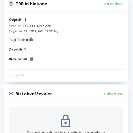
TRR in blokade
Vsi podatki
Odprtih: 1
SI56 3500 1000 0287 226
(odprt 28. 11. 2011, BKS BANK AG)
Tuji TRR: 0
Zaprtih: 1
Blokiranih:
Vir: AJPES
Bizi obveščevalec
Prikaži vse
Ta funkcionalnost je na voljo le naročnikom.