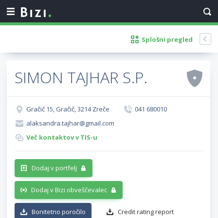
Splošni pregled
SIMON TAJHAR S.P.
Gračič 15, Gračič, 3214 Zreče
041 680010
alaksandra.tajhar@gmail.com
Več kontaktov v TIS-u
Dodaj v portfelj
Dodaj v Bizi obveščevalec
Bonitetno poročilo
Credit rating report