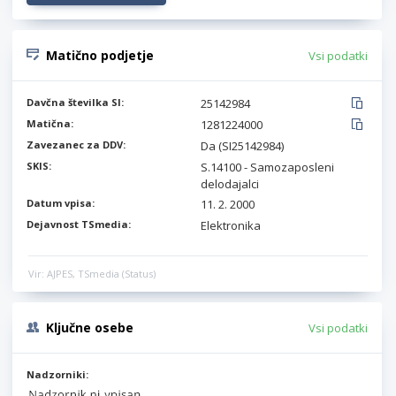
Matično podjetje
Vsi podatki
Davčna številka SI:
25142984
Matična:
1281224000
Zavezanec za DDV:
Da (SI25142984)
SKIS:
S.14100 - Samozaposleni
delodajalci
Datum vpisa:
11. 2. 2000
Dejavnost TSmedia:
Elektronika
Vir: AJPES, TSmedia (Status)
Ključne osebe
Vsi podatki
Nadzorniki: