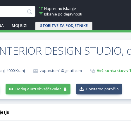
Napredno iskanje
Iskanje po dejavnosti
GA
MOJ BIZI
STORITVE ZA PODJETNIKE
NTERIOR DESIGN STUDIO, d
anj, 4000 Kranj
zupan.tom1@gmail.com
Več kontaktov v 
Dodaj v Bizi obveščevalec
Bonitetno poročilo
jetju