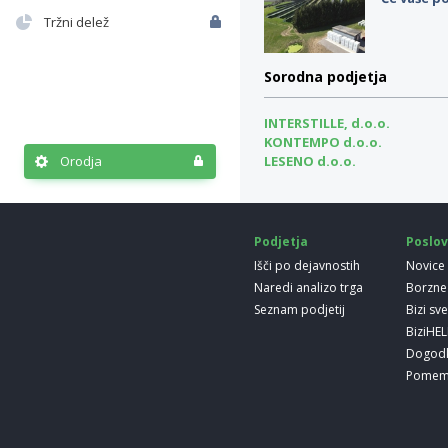
Tržni delež
Sorodna podjetja
INTERSTILLE, d.o.o.
KONTEMPO d.o.o.
Orodja
LESENO d.o.o.
Podjetja
Poslov
Išči po dejavnostih
Novice
Naredi analizo trga
Borzne
Seznam podjetij
Bizi sv
BiziHE
Dogod
Pomem