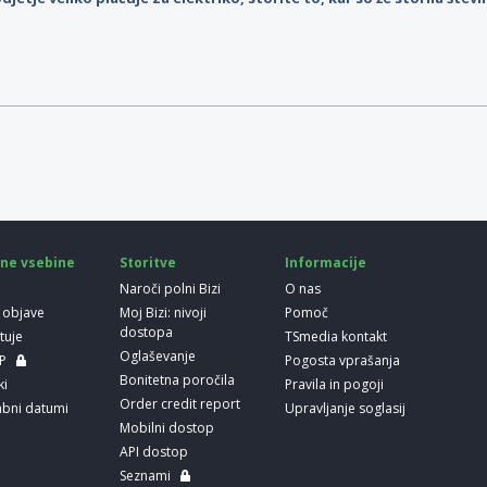
ne vsebine
Storitve
Informacije
Naroči polni Bizi
O nas
 objave
Moj Bizi: nivoji
Pomoč
dostopa
etuje
TSmedia kontakt
Oglaševanje
LP
Pogosta vprašanja
Bonitetna poročila
ki
Pravila in pogoji
Order credit report
bni datumi
Upravljanje soglasij
Mobilni dostop
API dostop
Seznami