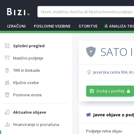
IZRAČUNI
POSLOVNE VSEBINE
STORITVE
ANALIZA TR
Splošni pregled
SATO I
Matično podjetje
TRR in blokade
Jezerska cesta 93A, Kr
Ključne osebe
Dodaj v portfelj
Poslovne enote
Aktualne objave
Javne objave o pod
Financiranje iz proračuna
Podjetje nima objav.