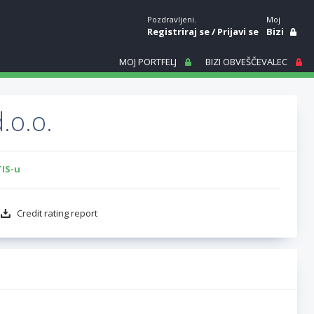
Pozdravljeni.
Moj
Registriraj se
/
Prijavi se
Bizi
MOJ PORTFELJ
BIZI OBVEŠČEVALEC
.o.o.
TIS-u
Credit rating report