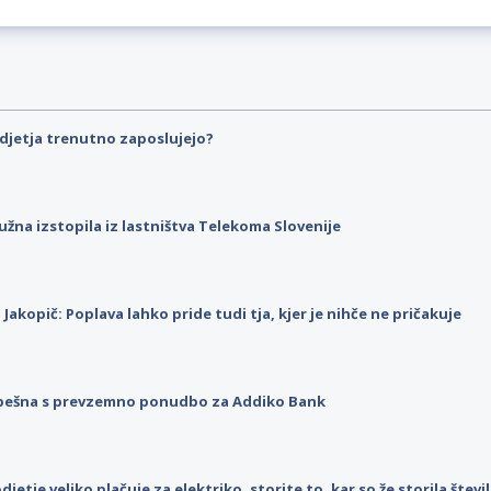
djetja trenutno zaposlujejo?
užna izstopila iz lastništva Telekoma Slovenije
p Jakopič: Poplava lahko pride tudi tja, kjer je nihče ne pričakuje
pešna s prevzemno ponudbo za Addiko Bank
djetje veliko plačuje za elektriko, storite to, kar so že storila štev