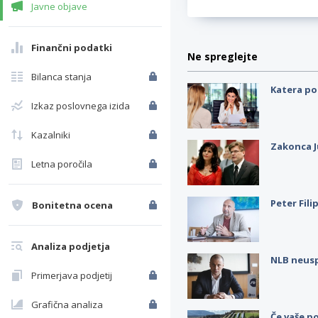
Javne objave
Finančni podatki
Ne spreglejte
Bilanca stanja
Katera po
Izkaz poslovnega izida
Kazalniki
Zakonca J
Letna poročila
Peter Fili
Bonitetna ocena
Analiza podjetja
NLB neus
Primerjava podjetij
Grafična analiza
Če vaše po