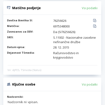
Matično podjetje
Vsi podatki
Davčna številka SI:
76256626
Matična:
6975348000
Zavezanec za DDV:
Da (SI76256626)
SKIS:
S.11002 - Nacionalne zasebne
nefinančne družbe
Datum vpisa:
28. 12. 2015
Dejavnost TSmedia:
Računovodstvo in
knjigovodstvo
Vir: AJPES, TSmedia (Status)
Ključne osebe
Vsi podatki
Nadzorniki: