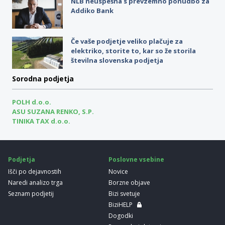
NLB neuspešna s prevzemno ponudbo za
Addiko Bank
Če vaše podjetje veliko plačuje za
elektriko, storite to, kar so že storila
številna slovenska podjetja
Sorodna podjetja
POLH d.o.o.
ASU SUZANA RENKO, S.P.
TINIKA TAX d.o.o.
Podjetja
Poslovne vsebine
Išči po dejavnostih
Novice
Naredi analizo trga
Borzne objave
Seznam podjetij
Bizi svetuje
BiziHELP
Dogodki