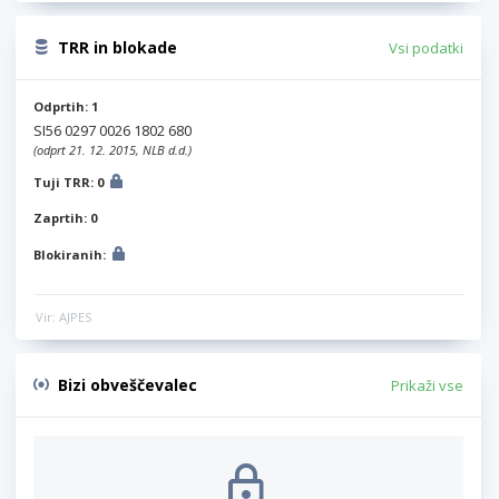
TRR in blokade
Vsi podatki
Odprtih: 1
SI56 0297 0026 1802 680
(odprt 21. 12. 2015, NLB d.d.)
Tuji TRR: 0
Zaprtih: 0
Blokiranih:
Vir: AJPES
Bizi obveščevalec
Prikaži vse