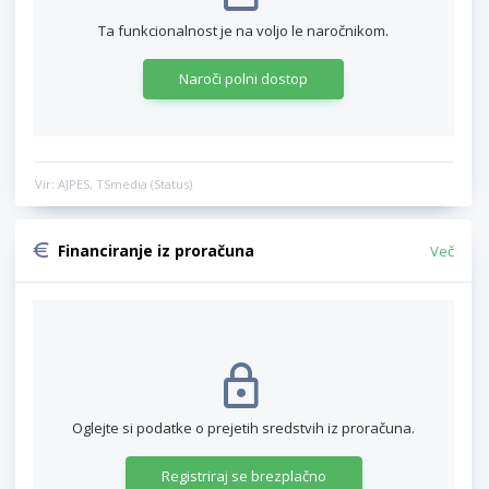
Ta funkcionalnost je na voljo le naročnikom.
Naroči polni dostop
Vir: AJPES, TSmedia (Status)
Financiranje iz proračuna
Več
Oglejte si podatke o prejetih sredstvih iz proračuna.
Registriraj se brezplačno