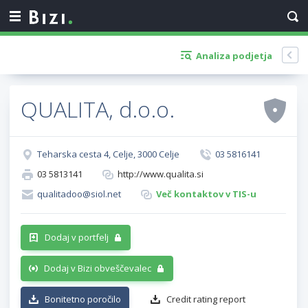
Analiza podjetja
QUALITA, d.o.o.
Teharska cesta 4, Celje, 3000 Celje
03 5816141
03 5813141
http://www.qualita.si
qualitadoo@siol.net
Več kontaktov v TIS-u
Dodaj v portfelj
Dodaj v Bizi obveščevalec
Bonitetno poročilo
Credit rating report