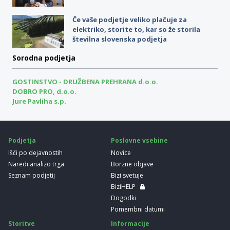
Če vaše podjetje veliko plačuje za
elektriko, storite to, kar so že storila
številna slovenska podjetja
Sorodna podjetja
GOSTINSTVO - DRUŽBENA PREHRANA d.o.o.
DOBRO PRO, d.o.o.
Jure Pavliha s.p.
Podjetja
Poslovne vsebine
Išči po dejavnostih
Novice
Naredi analizo trga
Borzne objave
Seznam podjetij
Bizi svetuje
BiziHELP
Dogodki
Pomembni datumi
Storitve
Informacije