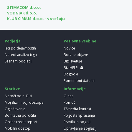
STIMACOM d.o.o.
VODNJAK d.o.o.
KLUB CIRKUS d.o.o. - v stečaju
Podjetja
Poslovne vsebine
Išči po dejavnostih
Novice
Naredi analizo trga
Borzne objave
Seznam podjetij
Bizi svetuje
BiziHELP
Dogodki
Pomembni datumi
Storitve
Informacije
Naroči polni Bizi
O nas
Moj Bizi: nivoji dostopa
Pomoč
Oglaševanje
TSmedia kontakt
Bonitetna poročila
Pogosta vprašanja
Order credit report
Pravila in pogoji
Mobilni dostop
Upravljanje soglasij