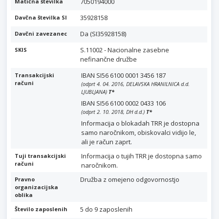
7050194000
Matična številka
35928158
Davčna številka SI
Da (SI35928158)
Davčni zavezanec
S.11002 - Nacionalne zasebne
SKIS
nefinančne družbe
IBAN SI56 6100 0001 3456 187
Transakcijski
računi
(odprt 4. 04. 2016, DELAVSKA HRANILNICA d.d.
LJUBLJANA)
T
*
IBAN SI56 6100 0002 0433 106
(odprt 2. 10. 2018, DH d.d.)
T
*
Informacija o blokadah TRR je dostopna
samo naročnikom, obiskovalci vidijo le,
ali je račun zaprt.
Informacija o tujih TRR je dostopna samo
Tuji transakcijski
računi
naročnikom.
Družba z omejeno odgovornostjo
Pravno
organizacijska
oblika
5 do 9 zaposlenih
Število zaposlenih