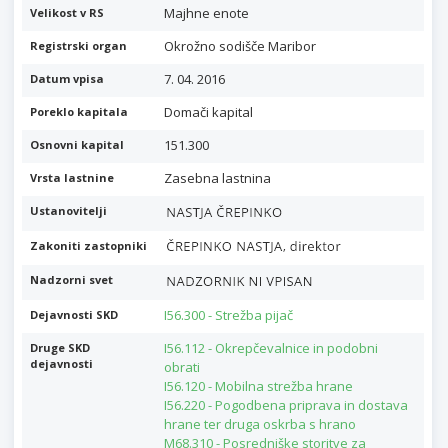
Majhne enote
Velikost v RS
Okrožno sodišče Maribor
Registrski organ
7. 04. 2016
Datum vpisa
Domači kapital
Poreklo kapitala
151.300
Osnovni kapital
Zasebna lastnina
Vrsta lastnine
Ustanovitelji
Zakoniti zastopniki
Nadzorni svet
I56.300 - Strežba pijač
Dejavnosti SKD
I56.112 - Okrepčevalnice in podobni
Druge SKD
dejavnosti
obrati
I56.120 - Mobilna strežba hrane
I56.220 - Pogodbena priprava in dostava
hrane ter druga oskrba s hrano
M68.310 - Posredniške storitve za