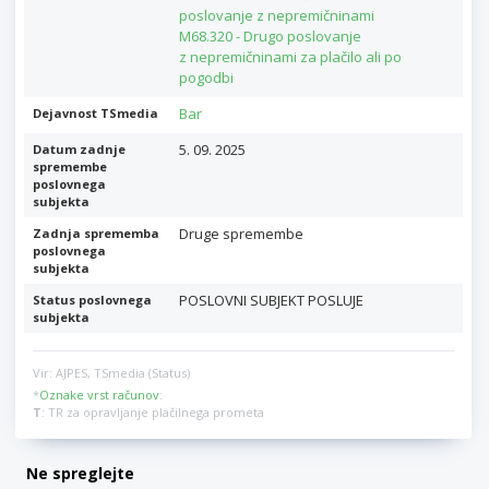
poslovanje z nepremičninami
M68.320 - Drugo poslovanje
z nepremičninami za plačilo ali po
pogodbi
Bar
Dejavnost TSmedia
5. 09. 2025
Datum zadnje
spremembe
poslovnega
subjekta
Druge spremembe
Zadnja sprememba
poslovnega
subjekta
POSLOVNI SUBJEKT POSLUJE
Status poslovnega
subjekta
Vir: AJPES, TSmedia (Status)
*
Oznake vrst računov
:
T
: TR za opravljanje plačilnega prometa
Ne spreglejte