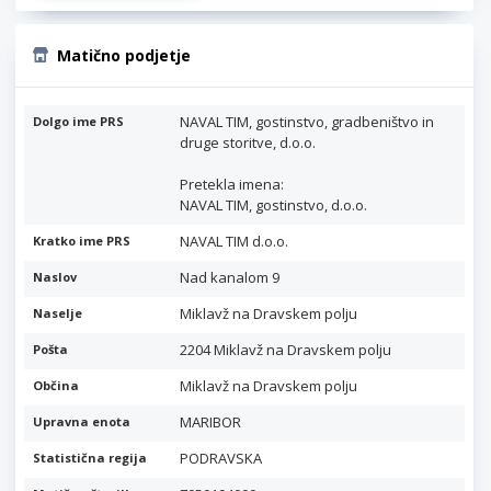
Matično podjetje
NAVAL TIM, gostinstvo, gradbeništvo in
Dolgo ime PRS
druge storitve, d.o.o.
Pretekla imena:
NAVAL TIM, gostinstvo, d.o.o.
NAVAL TIM d.o.o.
Kratko ime PRS
Nad kanalom 9
Naslov
Miklavž na Dravskem polju
Naselje
2204 Miklavž na Dravskem polju
Pošta
Miklavž na Dravskem polju
Občina
MARIBOR
Upravna enota
PODRAVSKA
Statistična regija