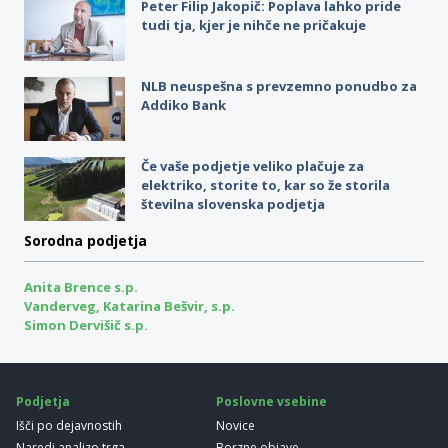
Peter Filip Jakopič: Poplava lahko pride
tudi tja, kjer je nihče ne pričakuje
NLB neuspešna s prevzemno ponudbo za
Addiko Bank
Če vaše podjetje veliko plačuje za
elektriko, storite to, kar so že storila
številna slovenska podjetja
Sorodna podjetja
Anita Brence s.p.
Vanderveg, Katarina Bešvir, s.p.
Simon Dervišič s.p.
Podjetja
Poslovne vsebine
Išči po dejavnostih
Novice
Naredi analizo trga
Borzne objave