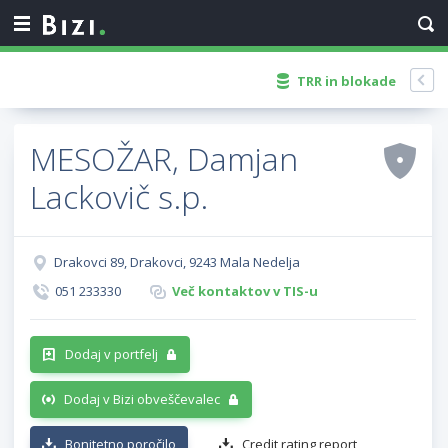
TRR in blokade
MESOŽAR, Damjan
Lackovič s.p.
Drakovci 89, Drakovci, 9243 Mala Nedelja
051 233330
Več kontaktov v TIS-u
Dodaj v portfelj
Dodaj v Bizi obveščevalec
Bonitetno poročilo
Credit rating report