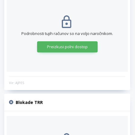
Podrobnosti tujih računov so na voljo naročnikom.
Preizkusi polni dostop
Vir: AJPES
Blokade TRR