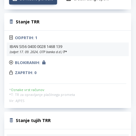
Stanje TRR
ODPRTIH:
1
IBAN SI56 0400 0028 1468 139
(odprt 17. 09. 2024, OTP banka d.d.)
T
*
BLOKIRANIH:
ZAPRTIH:
0
*
Oznake vrst računov
:
*T: TR za opravljanje plačilnega prometa
Vir: AJPES
Stanje tujih TRR