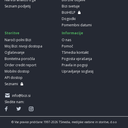
Seznam podjetij
Bizi svetuje
BiziHELP
Dogodki
Pomembni datumi
Storitve
Informacije
Naroči polni Bizi
O nas
Moj Bizi: nivoji dostopa
Pomoč
Oglaševanje
TSmedia kontakt
Bonitetna poročila
Pogosta vprašanja
Order credit report
Pravila in pogoji
Mobilni dostop
Upravljanje soglasij
API dostop
Seznami
info@bizi.si
Sledite nam:
© Vse pravice pridržane 1997-2026 TSmedia, medijske vsebine in storitve, d.o.o