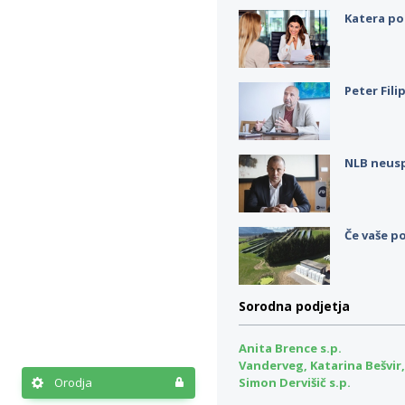
Katera po
Peter Fili
NLB neus
Če vaše po
Sorodna podjetja
Anita Brence s.p.
Vanderveg, Katarina Bešvir,
Orodja
Simon Dervišič s.p.