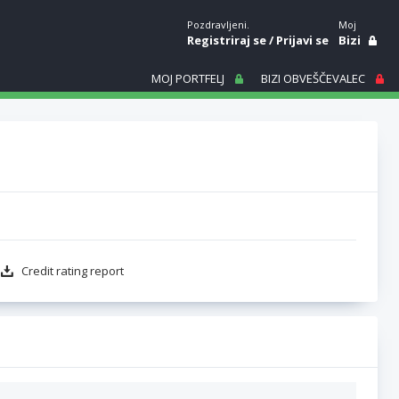
Pozdravljeni.
Moj
Registriraj se
/
Prijavi se
Bizi
MOJ PORTFELJ
BIZI OBVEŠČEVALEC
Credit rating report