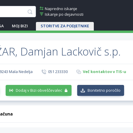
Napredno iskanje
Iskanje po dejavnosti
GA
MOJ BIZI
STORITVE ZA PODJETNIKE
R, Damjan Lackovič s.p.
 9243 Mala Nedelja
051 233330
Več kontaktov v TIS-u
Dodaj v Bizi obveščevalec
Bonitetno poročilo
računa