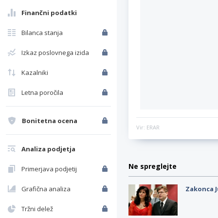
Finančni podatki
Bilanca stanja
Izkaz poslovnega izida
Kazalniki
Letna poročila
Bonitetna ocena
Vir: ERAR
Analiza podjetja
Ne spreglejte
Primerjava podjetij
Grafična analiza
Zakonca J
Tržni delež