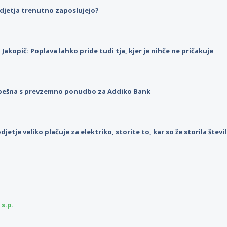
djetja trenutno zaposlujejo?
p Jakopič: Poplava lahko pride tudi tja, kjer je nihče ne pričakuje
pešna s prevzemno ponudbo za Addiko Bank
djetje veliko plačuje za elektriko, storite to, kar so že storila štev
 s.p.