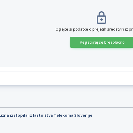
Oglejte si podatke o prejetih sredstvih iz p
Registriraj se brezplačno
užna izstopila iz lastništva Telekoma Slovenije