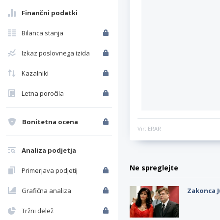
Finančni podatki
Bilanca stanja
Izkaz poslovnega izida
Kazalniki
Letna poročila
Bonitetna ocena
Vir: ERAR
Analiza podjetja
Ne spreglejte
Primerjava podjetij
Grafična analiza
Zakonca J
Tržni delež