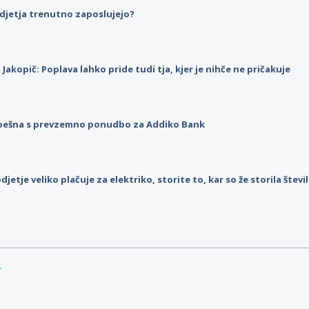
djetja trenutno zaposlujejo?
p Jakopič: Poplava lahko pride tudi tja, kjer je nihče ne pričakuje
pešna s prevzemno ponudbo za Addiko Bank
djetje veliko plačuje za elektriko, storite to, kar so že storila štev
.