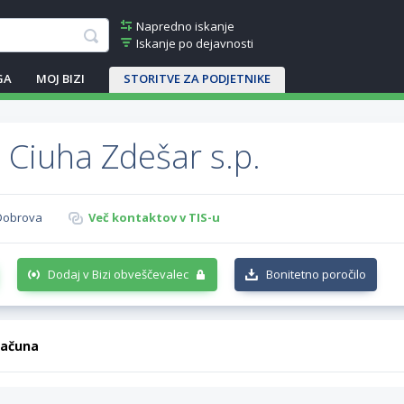
Napredno iskanje
Iskanje po dejavnosti
GA
MOJ BIZI
STORITVE ZA PODJETNIKE
 Ciuha Zdešar s.p.
 Dobrova
Več kontaktov v TIS-u
Dodaj v Bizi obveščevalec
Bonitetno poročilo
računa