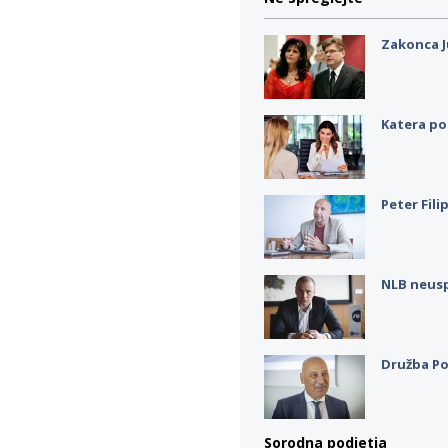
Zakonca J
Katera po
Peter Fili
NLB neus
Družba Po
Sorodna podjetja