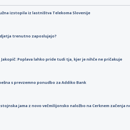
užna izstopila iz lastništva Telekoma Slovenije
djetja trenutno zaposlujejo?
p Jakopič: Poplava lahko pride tudi tja, kjer je nihče ne pričakuje
pešna s prevzemno ponudbo za Addiko Bank
stojnska jama z novo večmilijonsko naložbo na Cerknem začenja 