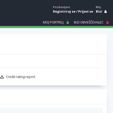
Pozdravljeni.
Moj
Registriraj se
/
Prijavi se
Bizi
MOJ PORTFELJ
BIZI OBVEŠČEVALEC
Credit rating report