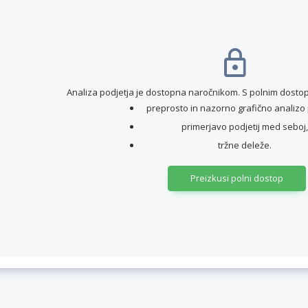
Analiza podjetja je dostopna naročnikom. S polnim dostop
preprosto in nazorno grafično analizo 
primerjavo podjetij med seboj,
tržne deleže.
Preizkusi polni dostop