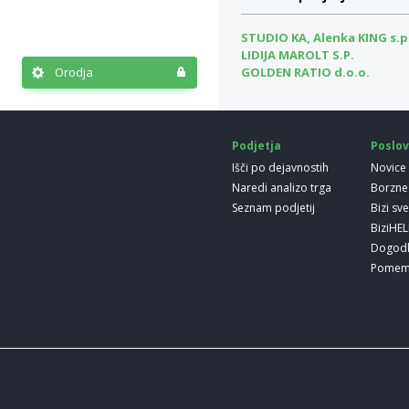
STUDIO KA, Alenka KING s.p
LIDIJA MAROLT S.P.
Orodja
GOLDEN RATIO d.o.o.
Podjetja
Poslov
Išči po dejavnostih
Novice
Naredi analizo trga
Borzne
Seznam podjetij
Bizi sv
BiziHE
Dogod
Pomem