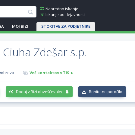
Napredno iskanje
Iskanje po dejavnosti
GA
MOJ BIZI
STORITVE ZA PODJETNIKE
 Ciuha Zdešar s.p.
 Dobrova
Več kontaktov v TIS-u
Dodaj v Bizi obveščevalec
Bonitetno poročilo