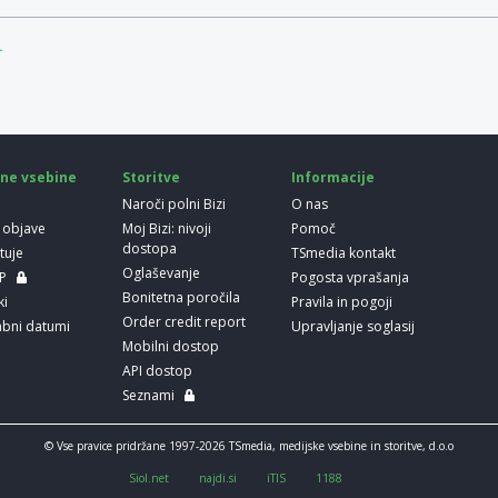
.
ne vsebine
Storitve
Informacije
Naroči polni Bizi
O nas
 objave
Moj Bizi: nivoji
Pomoč
dostopa
etuje
TSmedia kontakt
Oglaševanje
LP
Pogosta vprašanja
Bonitetna poročila
ki
Pravila in pogoji
Order credit report
bni datumi
Upravljanje soglasij
Mobilni dostop
API dostop
Seznami
© Vse pravice pridržane 1997-2026 TSmedia, medijske vsebine in storitve, d.o.o
Siol.net
najdi.si
iTIS
1188