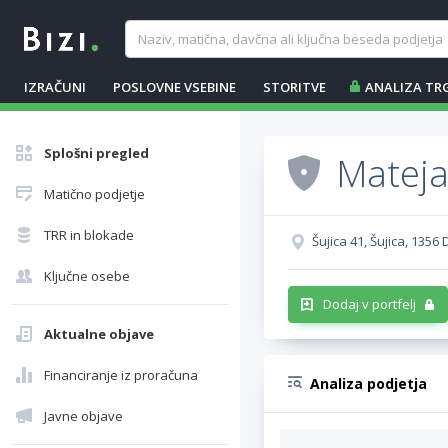
IZRAČUNI
POSLOVNE VSEBINE
STORITVE
ANALIZA TR
Splošni pregled
Mateja
Matično podjetje
TRR in blokade
Šujica 41, Šujica, 1356
Ključne osebe
Dodaj v portfelj
Aktualne objave
Financiranje iz proračuna
Analiza podjetja
Javne objave