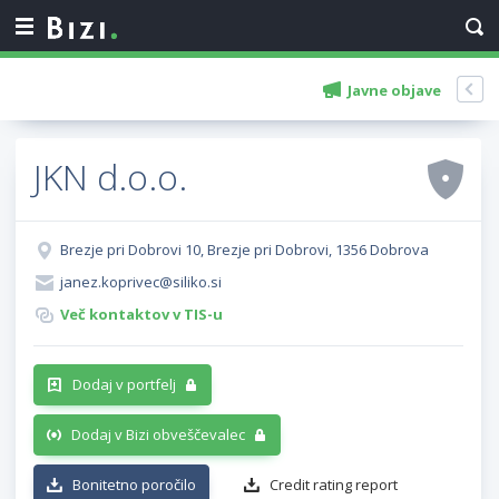
Javne objave
JKN d.o.o.
Brezje pri Dobrovi 10, Brezje pri Dobrovi, 1356 Dobrova
janez.koprivec@siliko.si
Več kontaktov v TIS-u
Dodaj v portfelj
Dodaj v Bizi obveščevalec
Bonitetno poročilo
Credit rating report