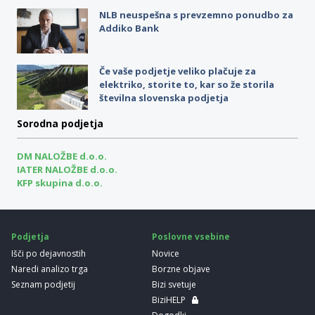
NLB neuspešna s prevzemno ponudbo za
Addiko Bank
Če vaše podjetje veliko plačuje za
elektriko, storite to, kar so že storila
številna slovenska podjetja
Sorodna podjetja
DM NALOŽBE d.o.o.
IATER NALOŽBE d.o.o.
KFP skupina d.o.o.
Podjetja
Poslovne vsebine
Išči po dejavnostih
Novice
Naredi analizo trga
Borzne objave
Seznam podjetij
Bizi svetuje
BiziHELP