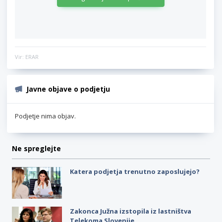
Vir: ERAR
Javne objave o podjetju
Podjetje nima objav.
Ne spreglejte
Katera podjetja trenutno zaposlujejo?
Zakonca Južna izstopila iz lastništva
Telekoma Slovenije