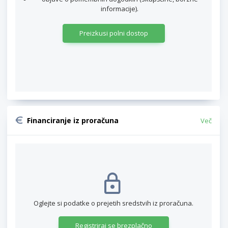
informacije).
Preizkusi polni dostop
Financiranje iz proračuna
Več
Oglejte si podatke o prejetih sredstvih iz proračuna.
Registriraj se brezplačno