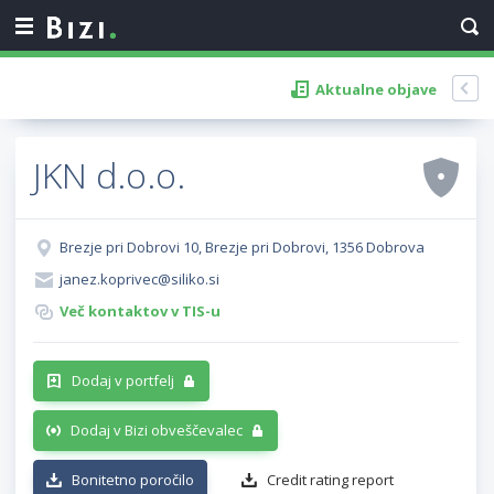
Aktualne objave
JKN d.o.o.
Brezje pri Dobrovi 10, Brezje pri Dobrovi, 1356 Dobrova
janez.koprivec@siliko.si
Več kontaktov v TIS-u
Dodaj v portfelj
Dodaj v Bizi obveščevalec
Bonitetno poročilo
Credit rating report