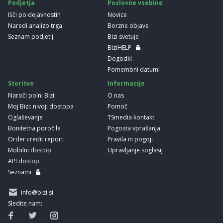
Podjetja
Poslovne vsebine
Išči po dejavnostih
Novice
Naredi analizo trga
Borzne objave
Seznam podjetij
Bizi svetuje
BiziHELP
Dogodki
Pomembni datumi
Storitve
Informacije
Naroči polni Bizi
O nas
Moj Bizi: nivoji dostopa
Pomoč
Oglaševanje
TSmedia kontakt
Bonitetna poročila
Pogosta vprašanja
Order credit report
Pravila in pogoji
Mobilni dostop
Upravljanje soglasij
API dostop
Seznami
info@bizi.si
Sledite nam: