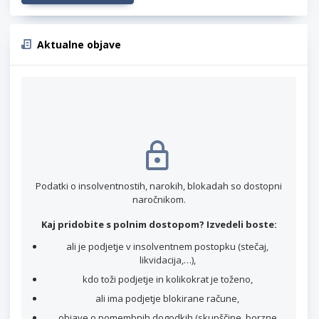
Aktualne objave
Podatki o insolventnostih, narokih, blokadah so dostopni
naročnikom.
Kaj pridobite s polnim dostopom? Izvedeli boste:
ali je podjetje v insolventnem postopku (stečaj,
likvidacija,…),
kdo toži podjetje in kolikokrat je toženo,
ali ima podjetje blokirane račune,
objave o pomembnih dogodkih (skupščine, borzne