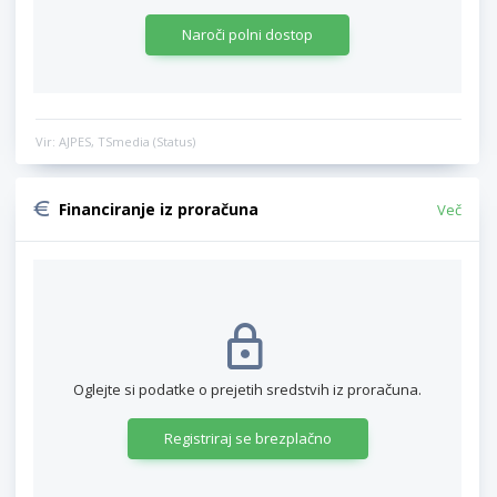
Naroči polni dostop
Vir: AJPES, TSmedia (Status)
Financiranje iz proračuna
Več
Oglejte si podatke o prejetih sredstvih iz proračuna.
Registriraj se brezplačno