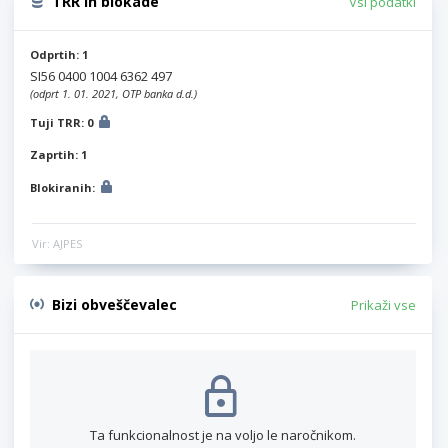
TRR in blokade
Vsi podatki
Odprtih: 1
SI56 0400 1004 6362 497
(odprt 1. 01. 2021, OTP banka d.d.)
Tuji TRR: 0
Zaprtih: 1
Blokiranih:
Vir: AJPES
Bizi obveščevalec
Prikaži vse
Ta funkcionalnost je na voljo le naročnikom.