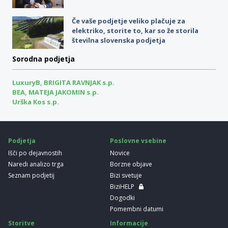
Če vaše podjetje veliko plačuje za
elektriko, storite to, kar so že storila
številna slovenska podjetja
Sorodna podjetja
LuxuryB, BRIGITA RAVNJAK s.p.
BEA, MATEJA JAKOMIN s.p.
Urška Kos s.p.
Podjetja
Poslovne vsebine
Išči po dejavnostih
Novice
Naredi analizo trga
Borzne objave
Seznam podjetij
Bizi svetuje
BiziHELP
Dogodki
Pomembni datumi
Storitve
Informacije