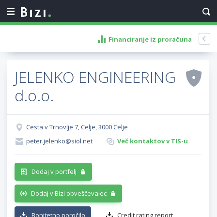
Financiranje iz proračuna
JELENKO ENGINEERING
d.o.o.
Cesta v Trnovlje 7, Celje, 3000 Celje
peter.jelenko@siol.net
Več kontaktov v TIS-u
Dodaj v portfelj
Dodaj v Bizi obveščevalec
Bonitetno poročilo
Credit rating report