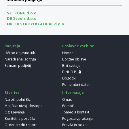
SZTRONG d.o.o.
DBDtools d.o.o.
FIRE DESTROYER GLOBAL d.o.o.
Podjetja
Poslovne vsebine
Išči po dejavnostih
Novice
Naredi analizo trga
Borzne objave
Seznam podjetij
Bizi svetuje
BiziHELP
Dogodki
Pomembni datumi
Storitve
Informacije
Naroči polni Bizi
O nas
Moj Bizi: nivoji dostopa
Pomoč
Oglaševanje
TSmedia kontakt
Bonitetna poročila
Pogosta vprašanja
Order credit report
Pravila in pogoji