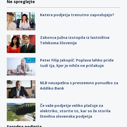
Ne spreglejte
Katera podjetja trenutno zaposlujejo?
Zakonca Južna izstopila iz lastništva
Telekoma Slovenije
Peter Filip Jakopič: Poplava lahko pride
tudi tja, kjer je nihče ne pričakuje
NLB neuspešna s prevzemno ponudbo za
Addiko Bank
Če vaše podjetje veliko plačuje za
elektriko, storite to, kar so že storila
številna slovenska podjetja
Sorodna podjetja