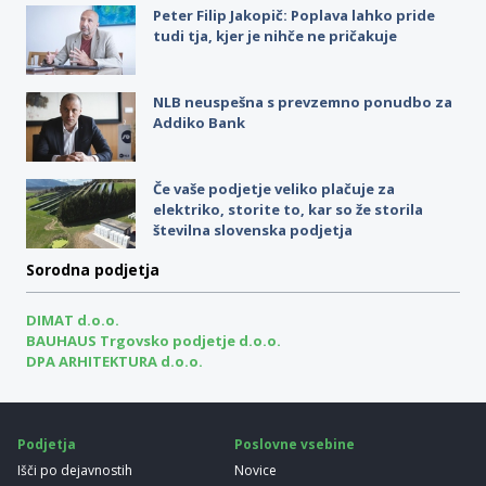
Peter Filip Jakopič: Poplava lahko pride
tudi tja, kjer je nihče ne pričakuje
NLB neuspešna s prevzemno ponudbo za
Addiko Bank
Če vaše podjetje veliko plačuje za
elektriko, storite to, kar so že storila
številna slovenska podjetja
Sorodna podjetja
DIMAT d.o.o.
BAUHAUS Trgovsko podjetje d.o.o.
DPA ARHITEKTURA d.o.o.
Podjetja
Poslovne vsebine
Išči po dejavnostih
Novice