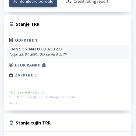
Bonitetno poročilo
Credit rating report
Stanje TRR
ODPRTIH:
1
IBAN SI56 0443 0000 0213 223
(odprt 23. 04. 2001, OTP banka d.d.)
T
*
BLOKIRANIH:
ZAPRTIH:
0
*
Oznake vrst računov
:
*T: TR za opravljanje plačilnega prometa
Vir: AJPES
Stanje tujih TRR