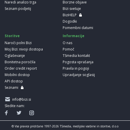
Naredi analizo trga
Borzne objave
Seznam podjetij
Bizi svetuje
BiziHELP
Dogodki
Pomembni datumi
Storitve
Informacije
Naroči polni Bizi
O nas
Moj Bizi: nivoji dostopa
Pomoč
Oglaševanje
TSmedia kontakt
Bonitetna poročila
Pogosta vprašanja
Order credit report
Pravila in pogoji
Mobilni dostop
Upravljanje soglasij
API dostop
Seznami
info@bizi.si
Sledite nam:
© Vse pravice pridržane 1997-2026 TSmedia, medijske vsebine in storitve, d.o.o