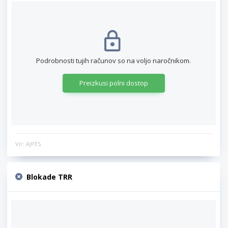
Podrobnosti tujih računov so na voljo naročnikom.
Preizkusi polni dostop
Vir: AJPES
Blokade TRR